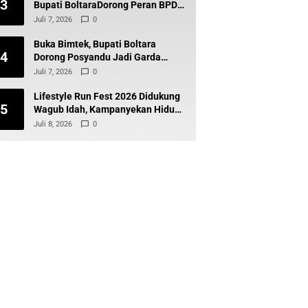
3
Bupati BoltaraDorong Peran BPD
Wujudkan Desa Maju dan
Juli 7, 2026
0
Transparan
Buka Bimtek, Bupati Boltara
4
Dorong Posyandu Jadi Garda
Terdepan Layanan Kesehatan
Juli 7, 2026
0
Desa
Lifestyle Run Fest 2026 Didukung
5
Wagub Idah, Kampanyekan Hidup
Sehat dan Cegah Diabetes
Juli 8, 2026
0