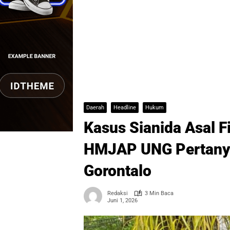
Daerah
Headline
Hukum
Kasus Sianida Asal F
HMJAP UNG Pertanya
Gorontalo
Redaksi
3 Min Baca
Juni 1, 2026