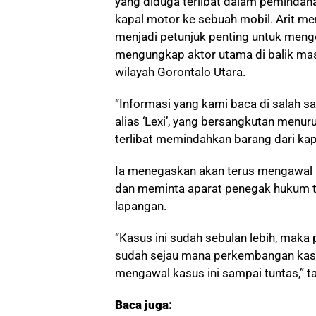
yang diduga terlibat dalam pemindaha
kapal motor ke sebuah mobil. Arit men
menjadi petunjuk penting untuk men
mengungkap aktor utama di balik mas
wilayah Gorontalo Utara.
“Informasi yang kami baca di salah sat
alias ‘Lexi’, yang bersangkutan menur
terlibat memindahkan barang dari kapa
Ia menegaskan akan terus mengawal k
dan meminta aparat penegak hukum ti
lapangan.
“Kasus ini sudah sebulan lebih, mak
sudah sejau mana perkembangan kasu
mengawal kasus ini sampai tuntas,” ta
Baca juga: