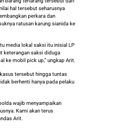
n barang terlarang tersebut dari
ilai hal tersebut seharusnya
gembangkan perkara dan
uknya ratusan karung sianida ke
u media lokal saksi itu inisial LP
ut keterangan saksi diduga
l ke mobil pick up,” ungkap Arit.
asus tersebut hingga tuntas
dak berhenti hanya pada pelaku
a polda wajib menyampaikan
snya. Kami akan terus
ndas Arit.