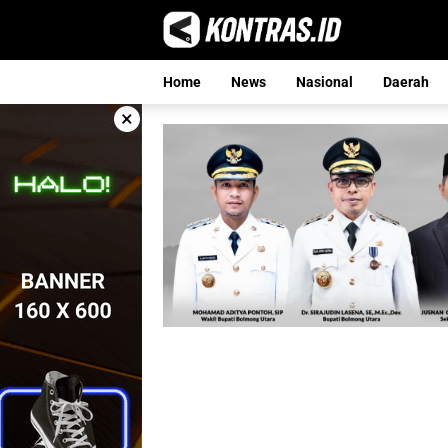
Langsung
ke
konten
Home
News
Nasional
Daerah
×