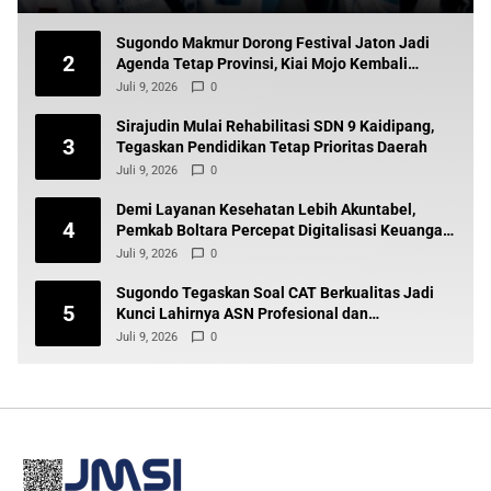
Sugondo Makmur Dorong Festival Jaton Jadi
2
Agenda Tetap Provinsi, Kiai Mojo Kembali
Disuarakan
Juli 9, 2026
0
Sirajudin Mulai Rehabilitasi SDN 9 Kaidipang,
3
Tegaskan Pendidikan Tetap Prioritas Daerah
Juli 9, 2026
0
Demi Layanan Kesehatan Lebih Akuntabel,
4
Pemkab Boltara Percepat Digitalisasi Keuangan
BLUD
Juli 9, 2026
0
Sugondo Tegaskan Soal CAT Berkualitas Jadi
5
Kunci Lahirnya ASN Profesional dan
Berintegritas
Juli 9, 2026
0