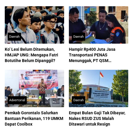
Daerah
Daerah
Ko’ Lexi Belum Ditemukan,
Hampir Rp400 Juta Jasa
HMJAP UNG: Mengapa Fatri
Transportasi PENAS
Botutihe Belum Dipanggil?
Menunggak, PT QSM
Dilaporkan ke Kejati
Advertorial
Daerah
Pemkab Gorontalo Salurkan
Empat Bulan Gaji Tak Dibayar,
Bantuan Perikanan, 119 UMKM
Nakes RSUD ZUS Malah
Dapat Coolbox
Ditawari untuk Resign