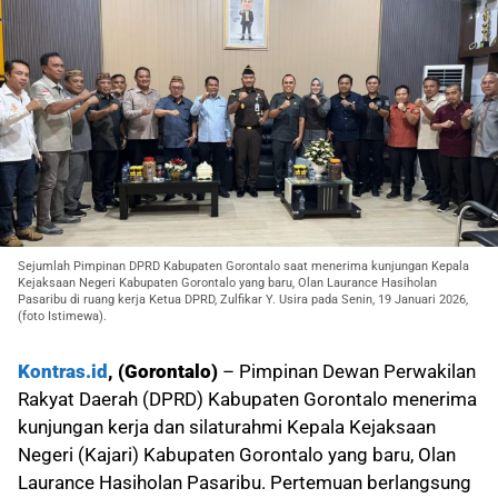
Sejumlah Pimpinan DPRD Kabupaten Gorontalo saat menerima kunjungan Kepala
Kejaksaan Negeri Kabupaten Gorontalo yang baru, Olan Laurance Hasiholan
Pasaribu di ruang kerja Ketua DPRD, Zulfikar Y. Usira pada Senin, 19 Januari 2026,
(foto Istimewa).
Kontras.id
, (Gorontalo)
– Pimpinan Dewan Perwakilan
Rakyat Daerah (DPRD) Kabupaten Gorontalo menerima
kunjungan kerja dan silaturahmi Kepala Kejaksaan
Negeri (Kajari) Kabupaten Gorontalo yang baru, Olan
Laurance Hasiholan Pasaribu. Pertemuan berlangsung