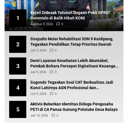
Kejati Didesak Telusuri Dugaan Pokir DPRD
1
Gorontalo di Balik Hibah KONI
Agustus 9, 2026
0
Sirajudin Mulai Rehabilitasi SDN 9 Kaidipang,
2
Tegaskan Pendidikan Tetap Prioritas Daerah
Juli 9, 2026
0
Demi Layanan Kesehatan Lebih Akuntabel,
3
Pemkab Boltara Percepat Digitalisasi Keuangan
BLUD
Juli 9, 2026
0
Sugondo Tegaskan Soal CAT Berkualitas Jadi
4
Kunci Lahirnya ASN Profesional dan
Berintegritas
Juli 9, 2026
0
Aktivis Beberkan Identitas Diduga Pengusaha
5
PETI di CA Panua Gunung Polutube Desa Balayo
Juli 10, 2026
0