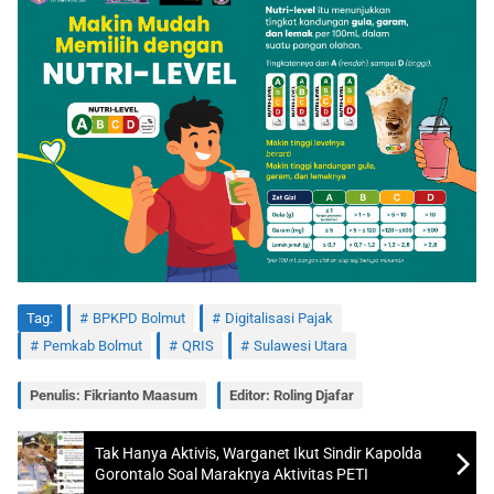
Tag:
BPKPD Bolmut
Digitalisasi Pajak
Pemkab Bolmut
QRIS
Sulawesi Utara
Penulis: Fikrianto Maasum
Editor: Roling Djafar
Tak Hanya Aktivis, Warganet Ikut Sindir Kapolda
Gorontalo Soal Maraknya Aktivitas PETI