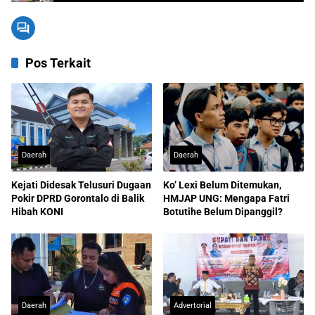
Pos Terkait
Daerah
Daerah
Kejati Didesak Telusuri Dugaan
Ko’ Lexi Belum Ditemukan,
Pokir DPRD Gorontalo di Balik
HMJAP UNG: Mengapa Fatri
Hibah KONI
Botutihe Belum Dipanggil?
Daerah
Advertorial