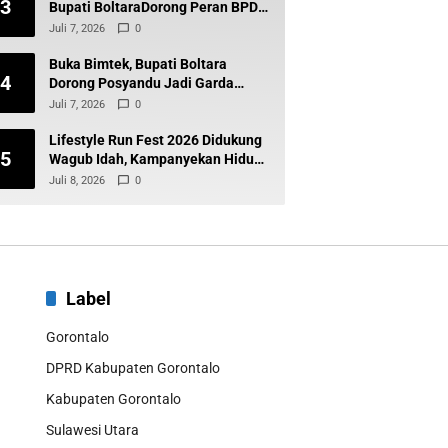
3
Bupati BoltaraDorong Peran BPD
Wujudkan Desa Maju dan
Juli 7, 2026
0
Transparan
Buka Bimtek, Bupati Boltara
4
Dorong Posyandu Jadi Garda
Terdepan Layanan Kesehatan
Juli 7, 2026
0
Desa
Lifestyle Run Fest 2026 Didukung
5
Wagub Idah, Kampanyekan Hidup
Sehat dan Cegah Diabetes
Juli 8, 2026
0
Label
Gorontalo
DPRD Kabupaten Gorontalo
Kabupaten Gorontalo
Sulawesi Utara