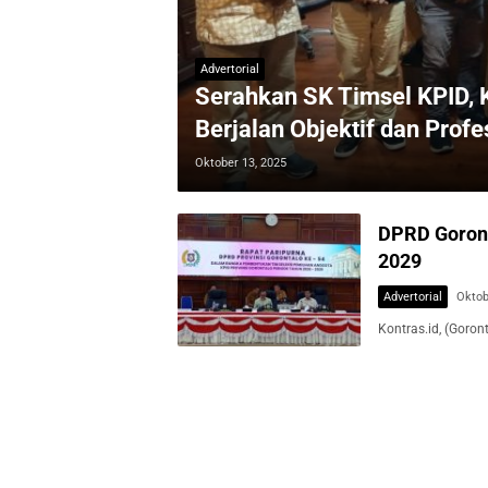
Advertorial
Serahkan SK Timsel KPID, K
Berjalan Objektif dan Profe
Oktober 13, 2025
DPRD Goront
2029
Advertorial
Oktob
Kontras.id, (Goro