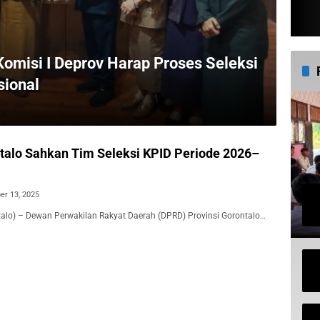
omisi I Deprov Harap Proses Seleksi
sional
alo Sahkan Tim Seleksi KPID Periode 2026–
er 13, 2025
ntalo) – Dewan Perwakilan Rakyat Daerah (DPRD) Provinsi Gorontalo…