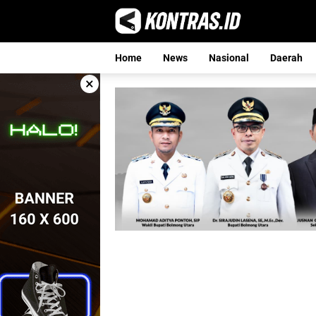
Langsung
ke
konten
Home
News
Nasional
Daerah
×