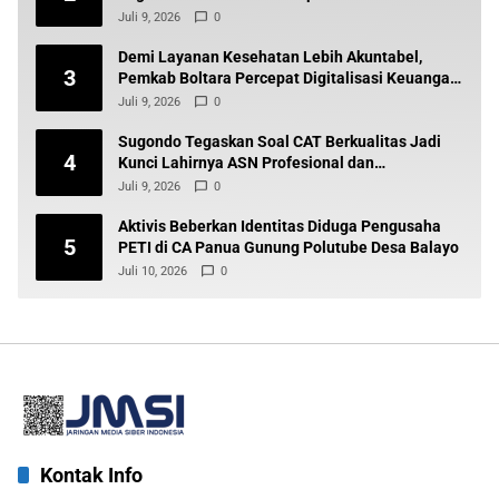
Juli 9, 2026
0
Demi Layanan Kesehatan Lebih Akuntabel,
3
Pemkab Boltara Percepat Digitalisasi Keuangan
BLUD
Juli 9, 2026
0
Sugondo Tegaskan Soal CAT Berkualitas Jadi
4
Kunci Lahirnya ASN Profesional dan
Berintegritas
Juli 9, 2026
0
Aktivis Beberkan Identitas Diduga Pengusaha
5
PETI di CA Panua Gunung Polutube Desa Balayo
Juli 10, 2026
0
Kontak Info