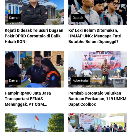
Daerah
Daerah
Kejati Didesak Telusuri Dugaan
Ko’ Lexi Belum Ditemukan,
Pokir DPRD Gorontalo di Balik
HMJAP UNG: Mengapa Fatri
Hibah KONI
Botutihe Belum Dipanggil?
Daerah
Advertorial
Hampir Rp400 Juta Jasa
Pemkab Gorontalo Salurkan
Transportasi PENAS
Bantuan Perikanan, 119 UMKM
Menunggak, PT QSM
Dapat Coolbox
Dilaporkan ke Kejati