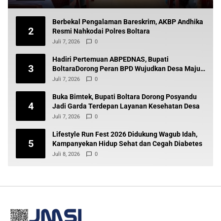
Berbekal Pengalaman Bareskrim, AKBP Andhika
2
Resmi Nahkodai Polres Boltara
Juli 7, 2026
0
Hadiri Pertemuan ABPEDNAS, Bupati
3
BoltaraDorong Peran BPD Wujudkan Desa Maju
dan Transparan
Juli 7, 2026
0
Buka Bimtek, Bupati Boltara Dorong Posyandu
4
Jadi Garda Terdepan Layanan Kesehatan Desa
Juli 7, 2026
0
Lifestyle Run Fest 2026 Didukung Wagub Idah,
5
Kampanyekan Hidup Sehat dan Cegah Diabetes
Juli 8, 2026
0