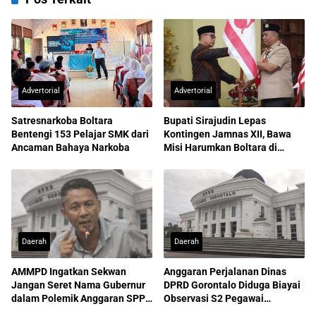
Advertorial
Advertorial
Satresnarkoba Boltara
Bupati Sirajudin Lepas
Bentengi 153 Pelajar SMK dari
Kontingen Jamnas XII, Bawa
Ancaman Bahaya Narkoba
Misi Harumkan Boltara di
Nasional
Daerah
Daerah
AMMPD Ingatkan Sekwan
Anggaran Perjalanan Dinas
Jangan Seret Nama Gubernur
DPRD Gorontalo Diduga Biayai
dalam Polemik Anggaran SPPD
Observasi S2 Pegawai
ASN
Sekretariat