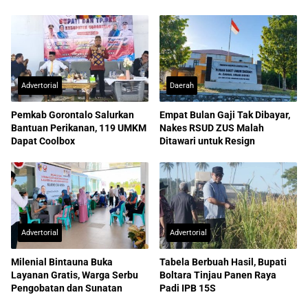
Dilaporkan ke Kejati
Advertorial
Daerah
Pemkab Gorontalo Salurkan
Empat Bulan Gaji Tak Dibayar,
Bantuan Perikanan, 119 UMKM
Nakes RSUD ZUS Malah
Dapat Coolbox
Ditawari untuk Resign
Advertorial
Advertorial
Milenial Bintauna Buka
Tabela Berbuah Hasil, Bupati
Layanan Gratis, Warga Serbu
Boltara Tinjau Panen Raya
Pengobatan dan Sunatan
Padi IPB 15S