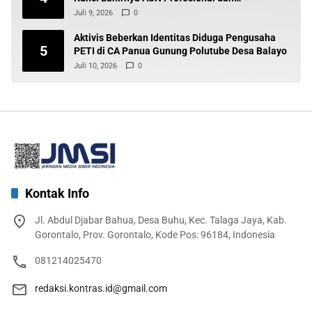
Berintegritas
Juli 9, 2026
0
Aktivis Beberkan Identitas Diduga Pengusaha
5
PETI di CA Panua Gunung Polutube Desa Balayo
Juli 10, 2026
0
Kontak Info
Jl. Abdul Djabar Bahua, Desa Buhu, Kec. Talaga Jaya, Kab.
Gorontalo, Prov. Gorontalo, Kode Pos: 96184, Indonesia
081214025470
redaksi.kontras.id@gmail.com