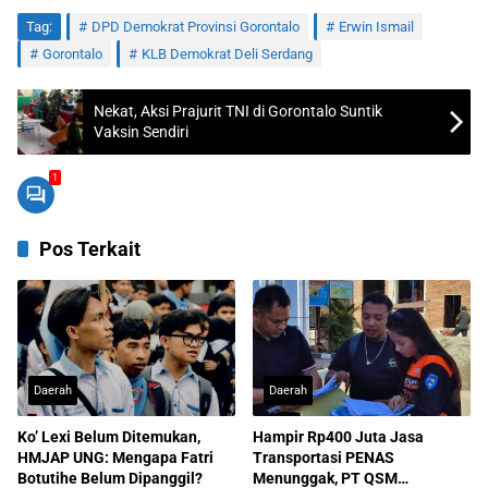
Tag:
DPD Demokrat Provinsi Gorontalo
Erwin Ismail
Gorontalo
KLB Demokrat Deli Serdang
Nekat, Aksi Prajurit TNI di Gorontalo Suntik
Vaksin Sendiri
1
Pos Terkait
Daerah
Daerah
Ko’ Lexi Belum Ditemukan,
Hampir Rp400 Juta Jasa
HMJAP UNG: Mengapa Fatri
Transportasi PENAS
Botutihe Belum Dipanggil?
Menunggak, PT QSM