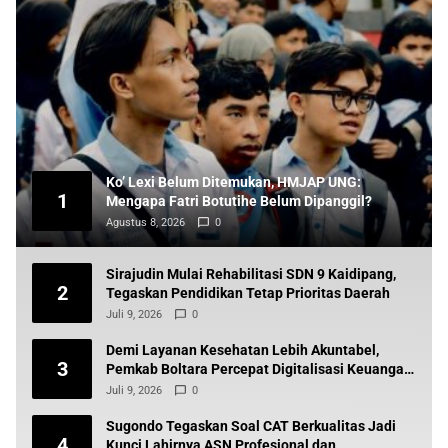
Ko’ Lexi Belum Ditemukan, HMJAP UNG:
1
Mengapa Fatri Botutihe Belum Dipanggil?
Agustus 8, 2026
0
Sirajudin Mulai Rehabilitasi SDN 9 Kaidipang,
2
Tegaskan Pendidikan Tetap Prioritas Daerah
Juli 9, 2026
0
Demi Layanan Kesehatan Lebih Akuntabel,
3
Pemkab Boltara Percepat Digitalisasi Keuangan
BLUD
Juli 9, 2026
0
Sugondo Tegaskan Soal CAT Berkualitas Jadi
4
Kunci Lahirnya ASN Profesional dan