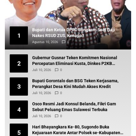
Bupati dan Ketua DPRD Bungkam Soal Gaji
1
Nakes RSUD ZUS, Kenapa?
Agustus 10, 2026
0
Gubernur Gusnar Teken Komitmen Nasional
2
Percepatan Eliminasi Kusta, Dinkes P2KB
Siapkan Tindak Lanjut
Juli 10, 2026
0
Bupati Gorontalo dan BSG Teken Kerjasama,
3
Perangkat Desa Kini Mudah Akses Kredit
Juli 10, 2026
0
Osco Resmi Jadi Konsul Belanda, Fikri Gam
4
Sebut Peluang Emas Sulawesi Terbuka
Juli 10, 2026
0
Hari Bhayangkara Ke-80, Sugondo Buka
5
Kejuaraan Karate Antar Polsek se-Kabupaten