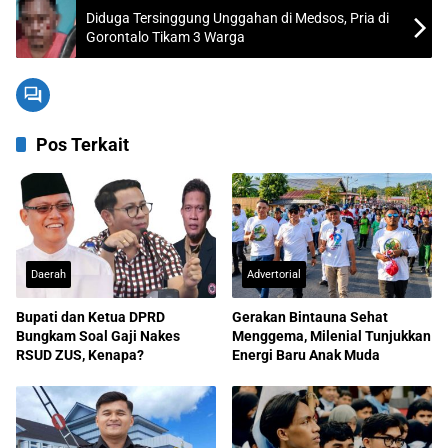
Diduga Tersinggung Unggahan di Medsos, Pria di
Gorontalo Tikam 3 Warga
Pos Terkait
Daerah
Advertorial
Bupati dan Ketua DPRD
Gerakan Bintauna Sehat
Bungkam Soal Gaji Nakes
Menggema, Milenial Tunjukkan
RSUD ZUS, Kenapa?
Energi Baru Anak Muda