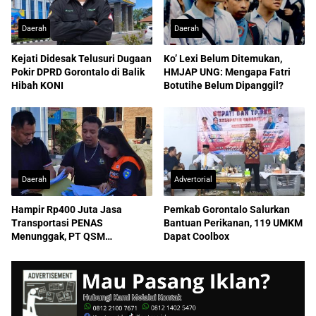
Daerah
Daerah
Kejati Didesak Telusuri Dugaan
Ko’ Lexi Belum Ditemukan,
Pokir DPRD Gorontalo di Balik
HMJAP UNG: Mengapa Fatri
Hibah KONI
Botutihe Belum Dipanggil?
Daerah
Advertorial
Hampir Rp400 Juta Jasa
Pemkab Gorontalo Salurkan
Transportasi PENAS
Bantuan Perikanan, 119 UMKM
Menunggak, PT QSM
Dapat Coolbox
Dilaporkan ke Kejati