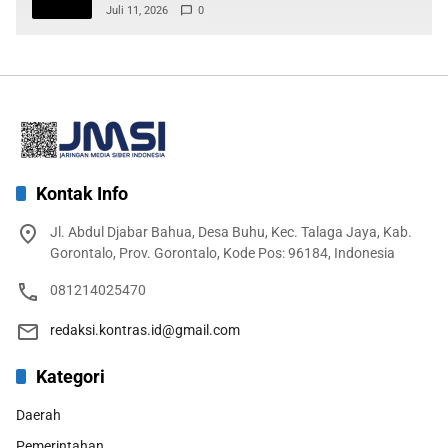
Gorontalo
Juli 11, 2026
0
Kontak Info
Jl. Abdul Djabar Bahua, Desa Buhu, Kec. Talaga Jaya, Kab.
Gorontalo, Prov. Gorontalo, Kode Pos: 96184, Indonesia
081214025470
redaksi.kontras.id@gmail.com
Kategori
Daerah
Pemerintahan