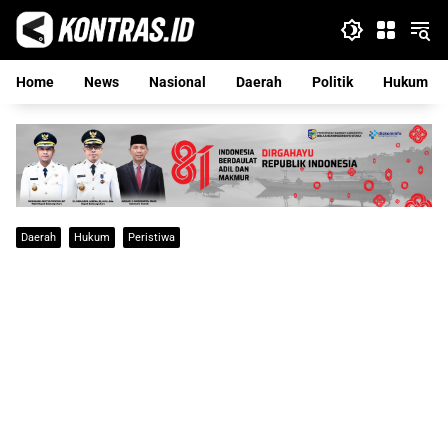
Langsung
ke
konten
Home
News
Nasional
Daerah
Politik
Hukum
Daerah
Hukum
Peristiwa