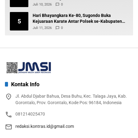
Juli 10, 2026
0
Hari Bhayangkara Ke-80, Sugondo Buka
5
Kejuaraan Karate Antar Polsek se-Kabupaten
Gorontalo
Juli 11, 2026
0
Kontak Info
Jl. Abdul Djabar Bahua, Desa Buhu, Kec. Talaga Jaya, Kab.
Gorontalo, Prov. Gorontalo, Kode Pos: 96184, Indonesia
081214025470
redaksi.kontras.id@gmail.com