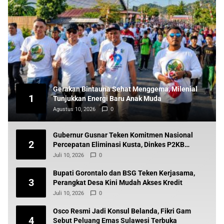
Gerakan Bintauna Sehat Menggema, Milenial
1
Tunjukkan Energi Baru Anak Muda
Agustus 10, 2026
0
Gubernur Gusnar Teken Komitmen Nasional
2
Percepatan Eliminasi Kusta, Dinkes P2KB
Siapkan Tindak Lanjut
Juli 10, 2026
0
Bupati Gorontalo dan BSG Teken Kerjasama,
3
Perangkat Desa Kini Mudah Akses Kredit
Juli 10, 2026
0
Osco Resmi Jadi Konsul Belanda, Fikri Gam
4
Sebut Peluang Emas Sulawesi Terbuka