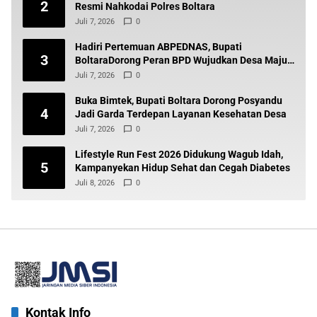
2
Resmi Nahkodai Polres Boltara
Juli 7, 2026
0
Hadiri Pertemuan ABPEDNAS, Bupati
3
BoltaraDorong Peran BPD Wujudkan Desa Maju
dan Transparan
Juli 7, 2026
0
Buka Bimtek, Bupati Boltara Dorong Posyandu
4
Jadi Garda Terdepan Layanan Kesehatan Desa
Juli 7, 2026
0
Lifestyle Run Fest 2026 Didukung Wagub Idah,
5
Kampanyekan Hidup Sehat dan Cegah Diabetes
Juli 8, 2026
0
Kontak Info