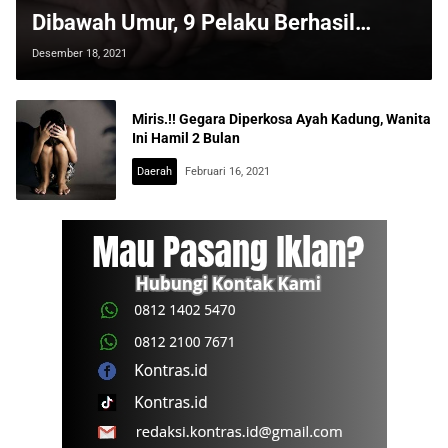
Dibawah Umur, 9 Pelaku Berhasil
Diringkus Polisi
Desember 18, 2021
Miris.!! Gegara Diperkosa Ayah Kadung, Wanita
Ini Hamil 2 Bulan
Daerah
Februari 16, 2021