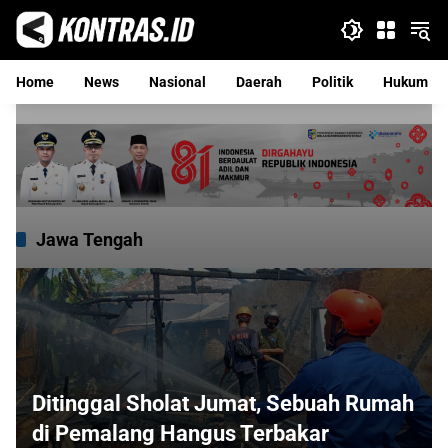
Langsung
ke
konten
Home
News
Nasional
Daerah
Politik
Hukum
Jawa Tengah
Ditinggal Sholat Jumat, Sebuah Rumah
di Pemalang Hangus Terbakar