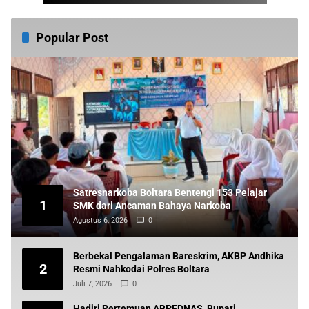
Popular Post
Satresnarkoba Boltara Bentengi 153 Pelajar
1
SMK dari Ancaman Bahaya Narkoba
Agustus 6, 2026
0
Berbekal Pengalaman Bareskrim, AKBP Andhika
2
Resmi Nahkodai Polres Boltara
Juli 7, 2026
0
Hadiri Pertemuan ABPEDNAS, Bupati