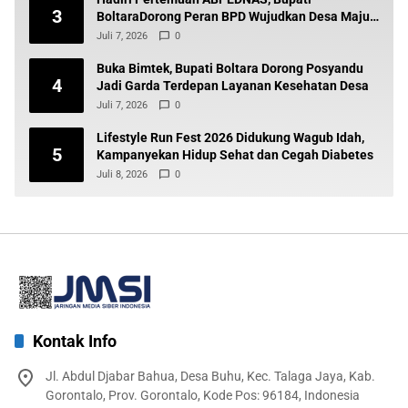
3
BoltaraDorong Peran BPD Wujudkan Desa Maju
dan Transparan
Juli 7, 2026
0
Buka Bimtek, Bupati Boltara Dorong Posyandu
4
Jadi Garda Terdepan Layanan Kesehatan Desa
Juli 7, 2026
0
Lifestyle Run Fest 2026 Didukung Wagub Idah,
5
Kampanyekan Hidup Sehat dan Cegah Diabetes
Juli 8, 2026
0
Kontak Info
Jl. Abdul Djabar Bahua, Desa Buhu, Kec. Talaga Jaya, Kab.
Gorontalo, Prov. Gorontalo, Kode Pos: 96184, Indonesia