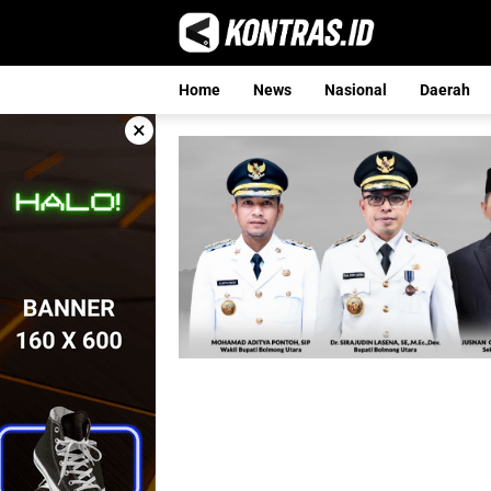
Langsung
ke
konten
Home
News
Nasional
Daerah
×