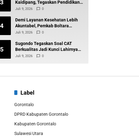
3
Kaidipang, Tegaskan Pendidikan
Tetap Prioritas Daerah
Juli 9, 2026
0
Demi Layanan Kesehatan Lebih
4
Akuntabel, Pemkab Boltara
Percepat Digitalisasi Keuangan
Juli 9, 2026
0
BLUD
Sugondo Tegaskan Soal CAT
5
Berkualitas Jadi Kunci Lahirnya
ASN Profesional dan Berintegritas
Juli 9, 2026
0
Label
Gorontalo
DPRD Kabupaten Gorontalo
Kabupaten Gorontalo
Sulawesi Utara