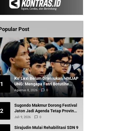
Popular Post
Ko’ Lexi Belum Ditemukan, HMJAP
1
UNG: Mengapa Fatri Botutihe
Belum Dipanggil?
Agustus 8, 2026
0
Sugondo Makmur Dorong Festival
2
Jaton Jadi Agenda Tetap Provinsi,
Kiai Mojo Kembali Disuarakan
Juli 9, 2026
0
Sirajudin Mulai Rehabilitasi SDN 9