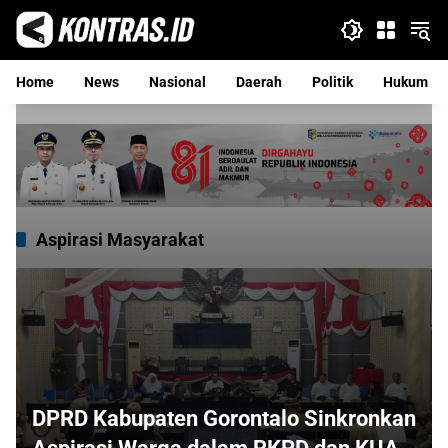
Langsung
ke
konten
Home
News
Nasional
Daerah
Politik
Hukum
Aspirasi Masyarakat
DPRD Kabupaten Gorontalo Sinkronkan