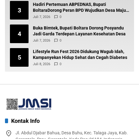
Hadiri Pertemuan ABPEDNAS, Bupati
3
BoltaraDorong Peran BPD Wujudkan Desa Maju
dan Transparan
Juli 7, 2026
0
Buka Bimtek, Bupati Boltara Dorong Posyandu
4
Jadi Garda Terdepan Layanan Kesehatan Desa
Juli 7, 2026
0
Lifestyle Run Fest 2026 Didukung Wagub Idah,
5
Kampanyekan Hidup Sehat dan Cegah Diabetes
Juli 8, 2026
0
Kontak Info
Jl. Abdul Djabar Bahua, Desa Buhu, Kec. Talaga Jaya, Kab.