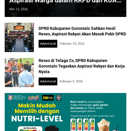
Aspirasi Warga dalam RKPD dan KUA
PPAS
Mei 12, 2026
DPRD Kabupaten Gorontalo Sahkan Hasil
Reses, Aspirasi Rakyat Akan Masuk Pokir DPRD
Advertorial
Februari 10, 2026
Reses di Telaga Cs, DPRD Kabupaten
Gorontalo Tegaskan Aspirasi Rakyat dan Kerja
Nyata
Advertorial
Februari 9, 2026