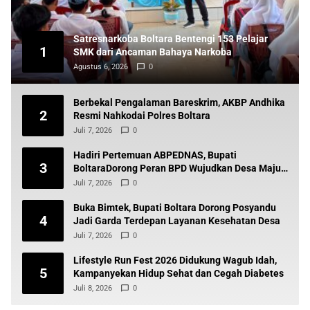
Satresnarkoba Boltara Bentengi 153 Pelajar
1
SMK dari Ancaman Bahaya Narkoba
Agustus 6, 2026
0
Berbekal Pengalaman Bareskrim, AKBP Andhika
2
Resmi Nahkodai Polres Boltara
Juli 7, 2026
0
Hadiri Pertemuan ABPEDNAS, Bupati
3
BoltaraDorong Peran BPD Wujudkan Desa Maju
dan Transparan
Juli 7, 2026
0
Buka Bimtek, Bupati Boltara Dorong Posyandu
4
Jadi Garda Terdepan Layanan Kesehatan Desa
Juli 7, 2026
0
Lifestyle Run Fest 2026 Didukung Wagub Idah,
5
Kampanyekan Hidup Sehat dan Cegah Diabetes
Juli 8, 2026
0