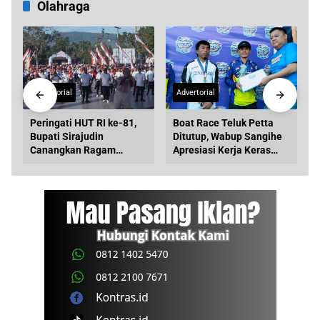
Olahraga
Advertorial
Advertorial
Peringati HUT RI ke-81,
Boat Race Teluk Petta
Bupati Sirajudin
Ditutup, Wabup Sangihe
l
Canangkan Ragam
Apresiasi Kerja Keras
Agenda Kebersamaan di
Seluruh Panitia
Boltara