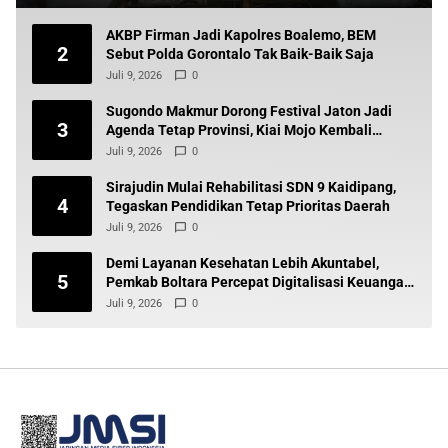
AKBP Firman Jadi Kapolres Boalemo, BEM
2
Sebut Polda Gorontalo Tak Baik-Baik Saja
Juli 9, 2026
0
Sugondo Makmur Dorong Festival Jaton Jadi
3
Agenda Tetap Provinsi, Kiai Mojo Kembali
Disuarakan
Juli 9, 2026
0
Sirajudin Mulai Rehabilitasi SDN 9 Kaidipang,
4
Tegaskan Pendidikan Tetap Prioritas Daerah
Juli 9, 2026
0
Demi Layanan Kesehatan Lebih Akuntabel,
5
Pemkab Boltara Percepat Digitalisasi Keuangan
BLUD
Juli 9, 2026
0