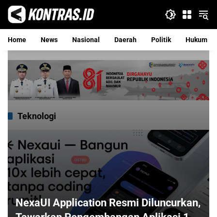
Langsung
ke
konten
Home
News
Nasional
Daerah
Politik
Hukum
Teknologi
NexaUI Application Resmi Diluncurkan,