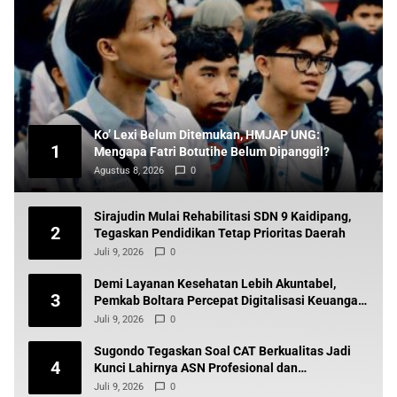
Ko’ Lexi Belum Ditemukan, HMJAP UNG:
1
Mengapa Fatri Botutihe Belum Dipanggil?
Agustus 8, 2026
0
Sirajudin Mulai Rehabilitasi SDN 9 Kaidipang,
2
Tegaskan Pendidikan Tetap Prioritas Daerah
Juli 9, 2026
0
Demi Layanan Kesehatan Lebih Akuntabel,
3
Pemkab Boltara Percepat Digitalisasi Keuangan
BLUD
Juli 9, 2026
0
Sugondo Tegaskan Soal CAT Berkualitas Jadi
4
Kunci Lahirnya ASN Profesional dan
Berintegritas
Juli 9, 2026
0