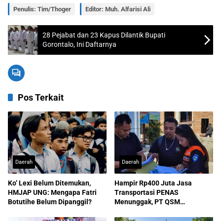
Penulis: Tim/Thoger
Editor: Muh. Alfarisi Ali
28 Pejabat dan 23 Kapus Dilantik Bupati
Gorontalo, Ini Daftarnya
Pos Terkait
Daerah
Daerah
Ko’ Lexi Belum Ditemukan,
Hampir Rp400 Juta Jasa
HMJAP UNG: Mengapa Fatri
Transportasi PENAS
Botutihe Belum Dipanggil?
Menunggak, PT QSM
Dilaporkan ke Kejati