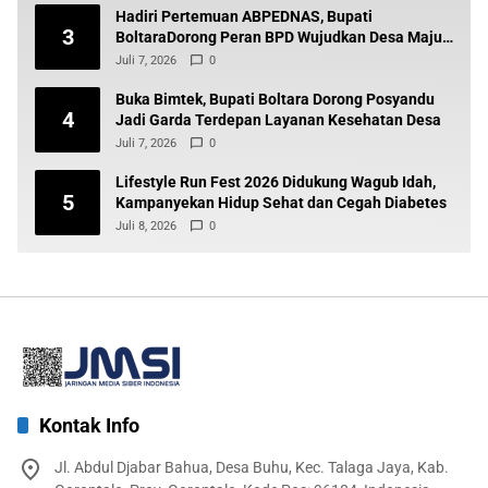
Hadiri Pertemuan ABPEDNAS, Bupati
3
BoltaraDorong Peran BPD Wujudkan Desa Maju
dan Transparan
Juli 7, 2026
0
Buka Bimtek, Bupati Boltara Dorong Posyandu
4
Jadi Garda Terdepan Layanan Kesehatan Desa
Juli 7, 2026
0
Lifestyle Run Fest 2026 Didukung Wagub Idah,
5
Kampanyekan Hidup Sehat dan Cegah Diabetes
Juli 8, 2026
0
Kontak Info
Jl. Abdul Djabar Bahua, Desa Buhu, Kec. Talaga Jaya, Kab.