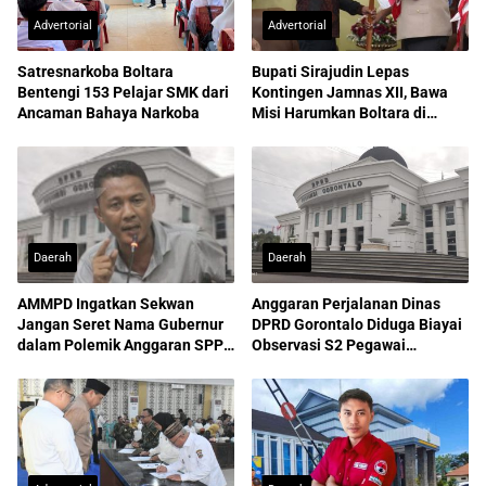
Advertorial
Advertorial
Satresnarkoba Boltara
Bupati Sirajudin Lepas
Bentengi 153 Pelajar SMK dari
Kontingen Jamnas XII, Bawa
Ancaman Bahaya Narkoba
Misi Harumkan Boltara di
Nasional
Daerah
Daerah
AMMPD Ingatkan Sekwan
Anggaran Perjalanan Dinas
Jangan Seret Nama Gubernur
DPRD Gorontalo Diduga Biayai
dalam Polemik Anggaran SPPD
Observasi S2 Pegawai
ASN
Sekretariat