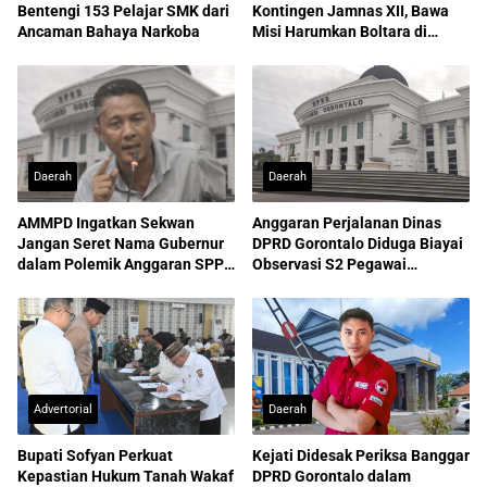
Bentengi 153 Pelajar SMK dari
Kontingen Jamnas XII, Bawa
Ancaman Bahaya Narkoba
Misi Harumkan Boltara di
Nasional
Daerah
Daerah
AMMPD Ingatkan Sekwan
Anggaran Perjalanan Dinas
Jangan Seret Nama Gubernur
DPRD Gorontalo Diduga Biayai
dalam Polemik Anggaran SPPD
Observasi S2 Pegawai
ASN
Sekretariat
Advertorial
Daerah
Bupati Sofyan Perkuat
Kejati Didesak Periksa Banggar
Kepastian Hukum Tanah Wakaf
DPRD Gorontalo dalam