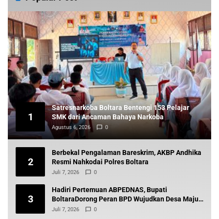
Satresnarkoba Boltara Bentengi 153 Pelajar
1
SMK dari Ancaman Bahaya Narkoba
Agustus 6, 2026
0
Berbekal Pengalaman Bareskrim, AKBP Andhika
2
Resmi Nahkodai Polres Boltara
Juli 7, 2026
0
Hadiri Pertemuan ABPEDNAS, Bupati
3
BoltaraDorong Peran BPD Wujudkan Desa Maju
dan Transparan
Juli 7, 2026
0