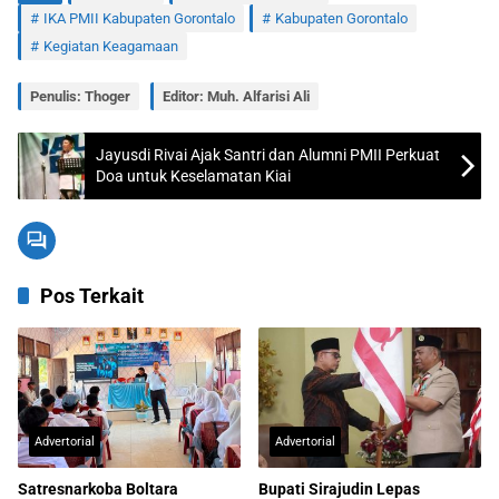
IKA PMII Kabupaten Gorontalo
Kabupaten Gorontalo
Kegiatan Keagamaan
Penulis: Thoger
Editor: Muh. Alfarisi Ali
Jayusdi Rivai Ajak Santri dan Alumni PMII Perkuat
Doa untuk Keselamatan Kiai
Pos Terkait
Advertorial
Advertorial
Satresnarkoba Boltara
Bupati Sirajudin Lepas