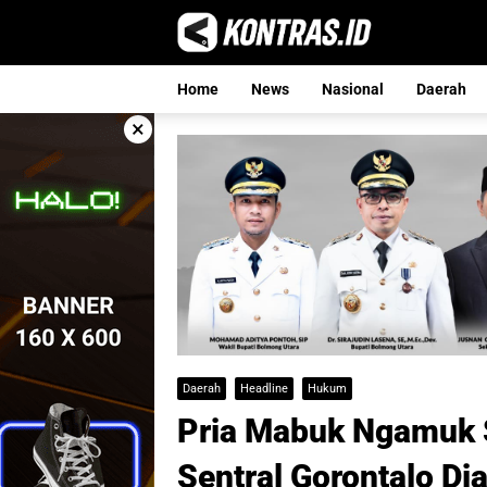
Langsung
ke
konten
Home
News
Nasional
Daerah
×
Daerah
Headline
Hukum
Pria Mabuk Ngamuk 
Sentral Gorontalo Di