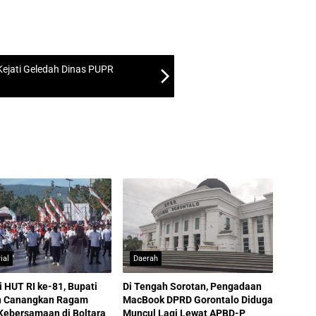
ejati Geledah Dinas PUPR
ial
Daerah
i HUT RI ke-81, Bupati
Di Tengah Sorotan, Pengadaan
in Canangkan Ragam
MacBook DPRD Gorontalo Diduga
Kebersamaan di Boltara
Muncul Lagi Lewat APBD-P