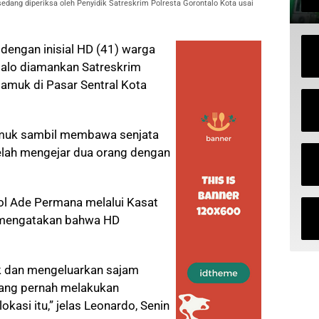
edang diperiksa oleh Penyidik Satreskrim Polresta Gorontalo Kota usai
 dengan inisial HD (41) warga
talo diamankan Satreskrim
amuk di Pasar Sentral Kota
muk sambil membawa senjata
elah mengejar dua orang dengan
l Ade Permana melalui Kasat
 mengatakan bahwa HD
k dan mengeluarkan sajam
 yang pernah melakukan
okasi itu,” jelas Leonardo, Senin