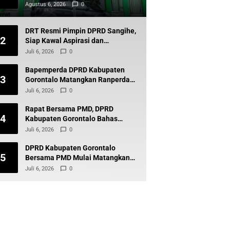
Kompak Membantah
Agustus 6, 2026
0
DRT Resmi Pimpin DPRD Sangihe,
2
Siap Kawal Aspirasi dan
Pembangunan Daerah
Juli 6, 2026
0
Bapemperda DPRD Kabupaten
3
Gorontalo Matangkan Ranperda
Pajak Demi Tingkatkan
Juli 6, 2026
0
Pendapatan Daerah
Rapat Bersama PMD, DPRD
4
Kabupaten Gorontalo Bahas
Program Strategis Perkuat
Juli 6, 2026
0
Pembangunan Desa
DPRD Kabupaten Gorontalo
5
Bersama PMD Mulai Matangkan
Pilkades 2027, Perda Jadi Sorotan
Juli 6, 2026
0