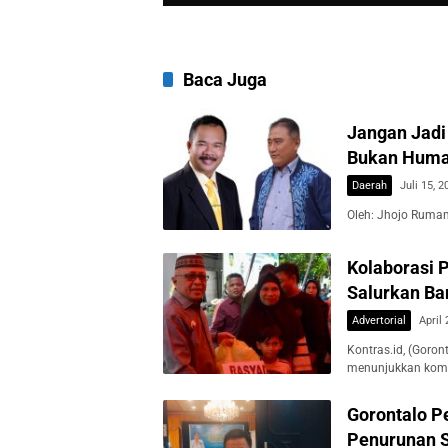
Baca Juga
Jangan Jadi 
Bukan Hum
Daerah
Juli 15, 2
Oleh: Jhojo Rumam
Kolaborasi 
Salurkan Ba
Advertorial
April 
Kontras.id, (Goro
menunjukkan kom
Gorontalo Pe
Penurunan S