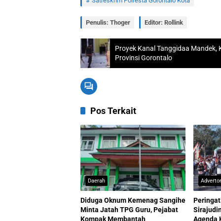
Satreskrim Polresta Gorontalo Kota
Penulis: Thoger
Editor: Rollink
Proyek Kanal Tanggidaa Mandek, K
Provinsi Gorontalo
Pos Terkait
Daerah
Advertor
Diduga Oknum Kemenag Sangihe
Peringat
Minta Jatah TPG Guru, Pejabat
Sirajud
Kompak Membantah
Agenda 