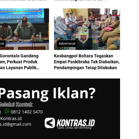
ial
Advertorial
Gorontalo Gandeng
Kesbangpol Boltara Tegaskan
m, Perkuat Produk
Empat Paskibraka Tak Diabaikan,
an Layanan Publik
Pendampingan Tetap Dilakukan
tas