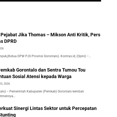
Pejabat Jika Thomas – Mikson Anti Kritik, Pers
as DPRD
026
puk,(Ketua DPW PJS Provinsi Gorontalo). Kontras.id, (Opini) –…
Pemkab Gorontalo dan Sentra Tumou Tou
ntuan Sosial Atensi kepada Warga
23, 2026
ntalo) – Pemerintah Kabupaten (Pemkab) Gorontalo kembali
itmennya…
rkuat Sinergi Lintas Sektor untuk Percepatan
tunting