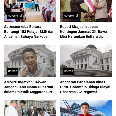
Advertorial
Advertorial
Satresnarkoba Boltara
Bupati Sirajudin Lepas
Bentengi 153 Pelajar SMK dari
Kontingen Jamnas XII, Bawa
Ancaman Bahaya Narkoba
Misi Harumkan Boltara di
Nasional
Daerah
Daerah
AMMPD Ingatkan Sekwan
Anggaran Perjalanan Dinas
Jangan Seret Nama Gubernur
DPRD Gorontalo Diduga Biayai
dalam Polemik Anggaran SPPD
Observasi S2 Pegawai
ASN
Sekretariat