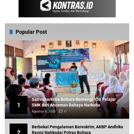
Popular Post
Satresnarkoba Boltara Bentengi 153 Pelajar
1
SMK dari Ancaman Bahaya Narkoba
Agustus 6, 2026
0
Berbekal Pengalaman Bareskrim, AKBP Andhika
2
Resmi Nahkodai Polres Boltara