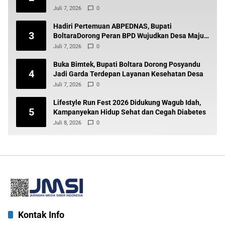
Juli 7, 2026
0
Hadiri Pertemuan ABPEDNAS, Bupati
3
BoltaraDorong Peran BPD Wujudkan Desa Maju
dan Transparan
Juli 7, 2026
0
Buka Bimtek, Bupati Boltara Dorong Posyandu
4
Jadi Garda Terdepan Layanan Kesehatan Desa
Juli 7, 2026
0
Lifestyle Run Fest 2026 Didukung Wagub Idah,
5
Kampanyekan Hidup Sehat dan Cegah Diabetes
Juli 8, 2026
0
Kontak Info