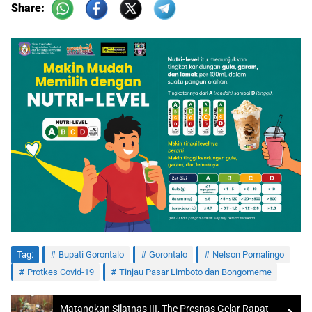
Share:
Tag:
Bupati Gorontalo
Gorontalo
Nelson Pomalingo
Protkes Covid-19
Tinjau Pasar Limboto dan Bongomeme
Matangkan Silatnas III, The Presnas Gelar Rapat