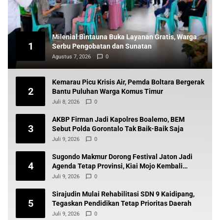
Milenial Bintauna Buka Layanan Gratis, Warga
1
Serbu Pengobatan dan Sunatan
Agustus 7, 2026
0
Kemarau Picu Krisis Air, Pemda Boltara Bergerak
2
Bantu Puluhan Warga Komus Timur
Juli 8, 2026
0
AKBP Firman Jadi Kapolres Boalemo, BEM
3
Sebut Polda Gorontalo Tak Baik-Baik Saja
Juli 9, 2026
0
Sugondo Makmur Dorong Festival Jaton Jadi
4
Agenda Tetap Provinsi, Kiai Mojo Kembali
Disuarakan
Juli 9, 2026
0
Sirajudin Mulai Rehabilitasi SDN 9 Kaidipang,
5
Tegaskan Pendidikan Tetap Prioritas Daerah
Juli 9, 2026
0