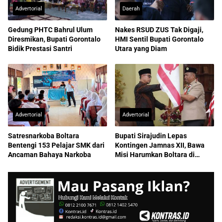
Advertorial
Daerah
Gedung PHTC Bahrul Ulum
Nakes RSUD ZUS Tak Digaji,
Diresmikan, Bupati Gorontalo
HMI Sentil Bupati Gorontalo
Bidik Prestasi Santri
Utara yang Diam
Advertorial
Advertorial
Satresnarkoba Boltara
Bupati Sirajudin Lepas
Bentengi 153 Pelajar SMK dari
Kontingen Jamnas XII, Bawa
Ancaman Bahaya Narkoba
Misi Harumkan Boltara di
Nasional