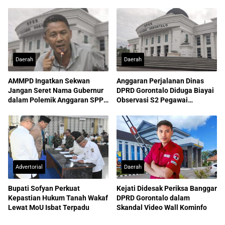
Nasional
Daerah
Daerah
AMMPD Ingatkan Sekwan
Anggaran Perjalanan Dinas
Jangan Seret Nama Gubernur
DPRD Gorontalo Diduga Biayai
dalam Polemik Anggaran SPPD
Observasi S2 Pegawai
ASN
Sekretariat
Advertorial
Daerah
Bupati Sofyan Perkuat
Kejati Didesak Periksa Banggar
Kepastian Hukum Tanah Wakaf
DPRD Gorontalo dalam
Lewat MoU Isbat Terpadu
Skandal Video Wall Kominfo