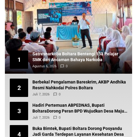
Satresnarkoba Boltara Bentengi 153 Pelajar
1
SMK dari Ancaman Bahaya Narkoba
Agustus 6, 2026
0
Berbekal Pengalaman Bareskrim, AKBP Andhika
2
Resmi Nahkodai Polres Boltara
Juli 7, 2026
0
Hadiri Pertemuan ABPEDNAS, Bupati
3
BoltaraDorong Peran BPD Wujudkan Desa Maju
dan Transparan
Juli 7, 2026
0
Buka Bimtek, Bupati Boltara Dorong Posyandu
4
Jadi Garda Terdepan Layanan Kesehatan Desa