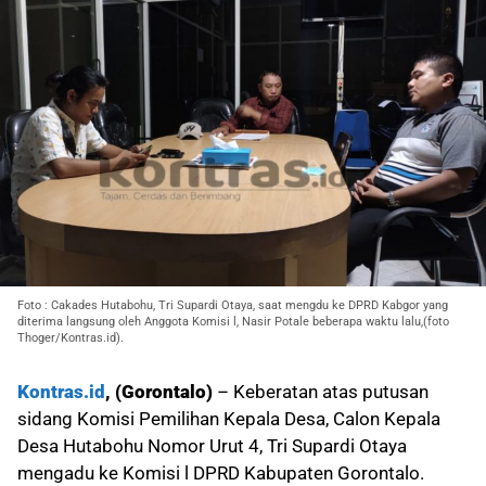
Foto : Cakades Hutabohu, Tri Supardi Otaya, saat mengdu ke DPRD Kabgor yang
diterima langsung oleh Anggota Komisi l, Nasir Potale beberapa waktu lalu,(foto
Thoger/Kontras.id).
Kontras.id
, (Gorontalo)
– Keberatan atas putusan
sidang Komisi Pemilihan Kepala Desa, Calon Kepala
Desa Hutabohu Nomor Urut 4, Tri Supardi Otaya
mengadu ke Komisi l DPRD Kabupaten Gorontalo.