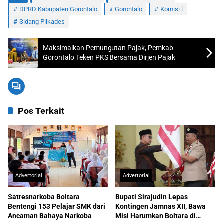
DPRD Kabupaten Gorontalo
Gorontalo
Komisi l
Sidang Pilkades
Maksimalkan Pemungutan Pajak, Pemkab
Gorontalo Teken PKS Bersama Dirjen Pajak
Pos Terkait
Advertorial
Advertorial
Satresnarkoba Boltara
Bupati Sirajudin Lepas
Bentengi 153 Pelajar SMK dari
Kontingen Jamnas XII, Bawa
Ancaman Bahaya Narkoba
Misi Harumkan Boltara di