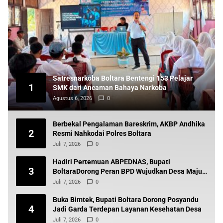
Satresnarkoba Boltara Bentengi 153 Pelajar
1
SMK dari Ancaman Bahaya Narkoba
Agustus 6, 2026
0
Berbekal Pengalaman Bareskrim, AKBP Andhika
2
Resmi Nahkodai Polres Boltara
Juli 7, 2026
0
Hadiri Pertemuan ABPEDNAS, Bupati
3
BoltaraDorong Peran BPD Wujudkan Desa Maju
dan Transparan
Juli 7, 2026
0
Buka Bimtek, Bupati Boltara Dorong Posyandu
4
Jadi Garda Terdepan Layanan Kesehatan Desa
Juli 7, 2026
0