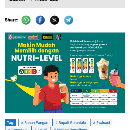
Share:
Tag:
Bahan Pangan
Bupati Gorontalo
Evaluasi
Gorontalo
Lokal
Nelson Pomalingo