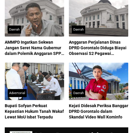
Daerah
Daerah
AMMPD Ingatkan Sekwan
Anggaran Perjalanan Dinas
Jangan Seret Nama Gubernur
DPRD Gorontalo Diduga Biayai
dalam Polemik Anggaran SPPD
Observasi S2 Pegawai
ASN
Sekretariat
Advertorial
Daerah
Bupati Sofyan Perkuat
Kejati Didesak Periksa Banggar
Kepastian Hukum Tanah Wakaf
DPRD Gorontalo dalam
Lewat MoU Isbat Terpadu
Skandal Video Wall Kominfo