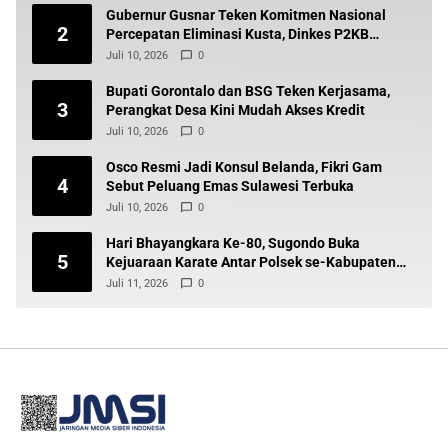
Gubernur Gusnar Teken Komitmen Nasional
2
Percepatan Eliminasi Kusta, Dinkes P2KB
Siapkan Tindak Lanjut
Juli 10, 2026
0
Bupati Gorontalo dan BSG Teken Kerjasama,
3
Perangkat Desa Kini Mudah Akses Kredit
Juli 10, 2026
0
Osco Resmi Jadi Konsul Belanda, Fikri Gam
4
Sebut Peluang Emas Sulawesi Terbuka
Juli 10, 2026
0
Hari Bhayangkara Ke-80, Sugondo Buka
5
Kejuaraan Karate Antar Polsek se-Kabupaten
Gorontalo
Juli 11, 2026
0