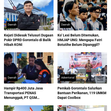
Daerah
Daerah
Kejati Didesak Telusuri Dugaan
Ko’ Lexi Belum Ditemukan,
Pokir DPRD Gorontalo di Balik
HMJAP UNG: Mengapa Fatri
Hibah KONI
Botutihe Belum Dipanggil?
Daerah
Advertorial
Hampir Rp400 Juta Jasa
Pemkab Gorontalo Salurkan
Transportasi PENAS
Bantuan Perikanan, 119 UMKM
Menunggak, PT QSM
Dapat Coolbox
Dilaporkan ke Kejati