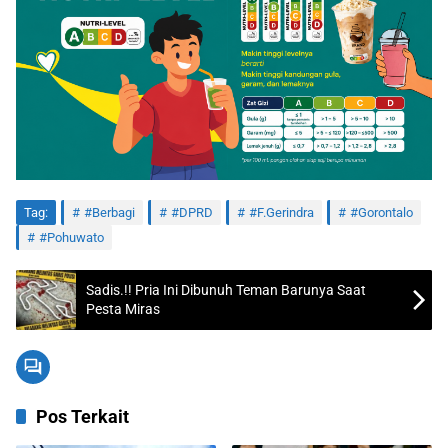
Tag:
#Berbagi
#DPRD
#F.Gerindra
#Gorontalo
#Pohuwato
Sadis.!! Pria Ini Dibunuh Teman Barunya Saat
Pesta Miras
Pos Terkait