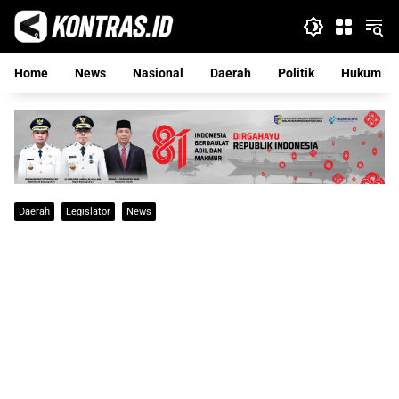
Langsung
ke
konten
Home
News
Nasional
Daerah
Politik
Hukum
Daerah
Legislator
News