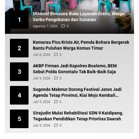
Milenial Bintauna Buka Layanan Gratis, Warga
1
Serbu Pengobatan dan Sunatan
Agustus 7, 2026
0
Kemarau Picu Krisis Air, Pemda Boltara Bergerak
2
Bantu Puluhan Warga Komus Timur
Juli 8, 2026
0
AKBP Firman Jadi Kapolres Boalemo, BEM
3
Sebut Polda Gorontalo Tak Baik-Baik Saja
Juli 9, 2026
0
Sugondo Makmur Dorong Festival Jaton Jadi
4
Agenda Tetap Provinsi, Kiai Mojo Kembali
Disuarakan
Juli 9, 2026
0
Sirajudin Mulai Rehabilitasi SDN 9 Kaidipang,
5
Tegaskan Pendidikan Tetap Prioritas Daerah
Juli 9, 2026
0