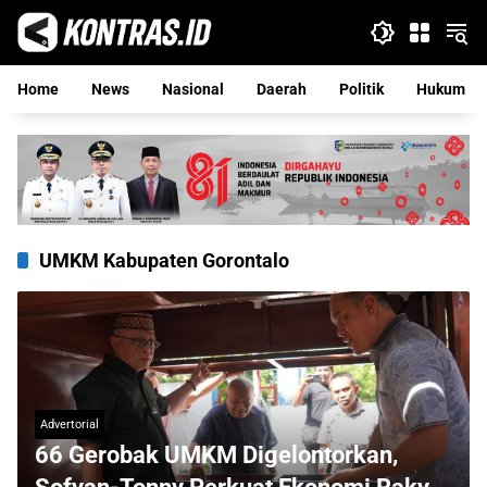
Langsung
ke
konten
Home
News
Nasional
Daerah
Politik
Hukum
UMKM Kabupaten Gorontalo
Advertorial
66 Gerobak UMKM Digelontorkan,