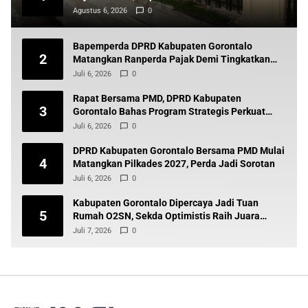
Agustus 6, 2026
0
Bapemperda DPRD Kabupaten Gorontalo
2
Matangkan Ranperda Pajak Demi Tingkatkan
Pendapatan Daerah
Juli 6, 2026
0
Rapat Bersama PMD, DPRD Kabupaten
3
Gorontalo Bahas Program Strategis Perkuat
Pembangunan Desa
Juli 6, 2026
0
DPRD Kabupaten Gorontalo Bersama PMD Mulai
4
Matangkan Pilkades 2027, Perda Jadi Sorotan
Juli 6, 2026
0
Kabupaten Gorontalo Dipercaya Jadi Tuan
5
Rumah O2SN, Sekda Optimistis Raih Juara
Umum
Juli 7, 2026
0