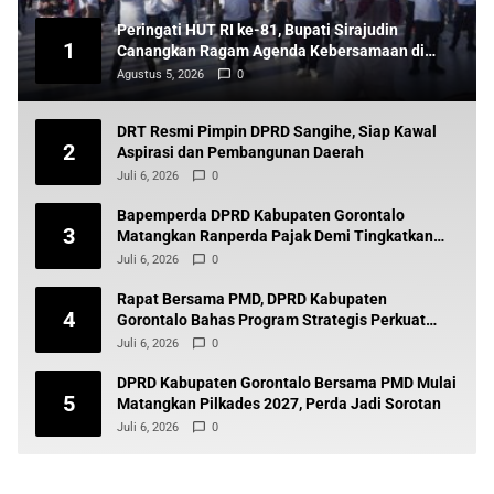
Peringati HUT RI ke-81, Bupati Sirajudin
1
Canangkan Ragam Agenda Kebersamaan di
Boltara
Agustus 5, 2026
0
DRT Resmi Pimpin DPRD Sangihe, Siap Kawal
2
Aspirasi dan Pembangunan Daerah
Juli 6, 2026
0
Bapemperda DPRD Kabupaten Gorontalo
3
Matangkan Ranperda Pajak Demi Tingkatkan
Pendapatan Daerah
Juli 6, 2026
0
Rapat Bersama PMD, DPRD Kabupaten
4
Gorontalo Bahas Program Strategis Perkuat
Pembangunan Desa
Juli 6, 2026
0
DPRD Kabupaten Gorontalo Bersama PMD Mulai
5
Matangkan Pilkades 2027, Perda Jadi Sorotan
Juli 6, 2026
0