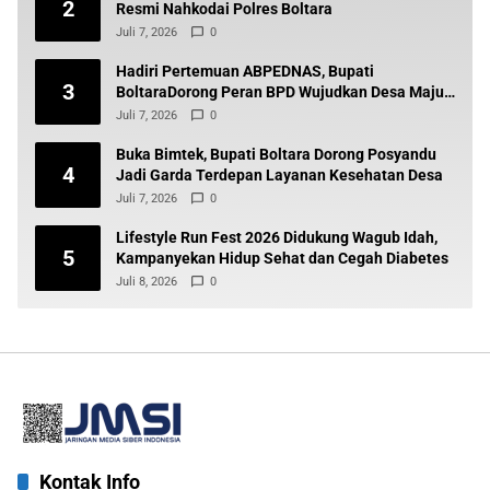
2
Resmi Nahkodai Polres Boltara
Juli 7, 2026
0
Hadiri Pertemuan ABPEDNAS, Bupati
3
BoltaraDorong Peran BPD Wujudkan Desa Maju
dan Transparan
Juli 7, 2026
0
Buka Bimtek, Bupati Boltara Dorong Posyandu
4
Jadi Garda Terdepan Layanan Kesehatan Desa
Juli 7, 2026
0
Lifestyle Run Fest 2026 Didukung Wagub Idah,
5
Kampanyekan Hidup Sehat dan Cegah Diabetes
Juli 8, 2026
0
Kontak Info