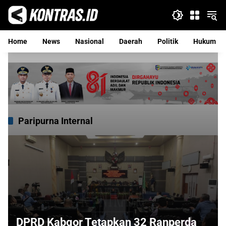
Langsung
ke
konten
Home
News
Nasional
Daerah
Politik
Hukum
Paripurna Internal
DPRD Kabgor Tetapkan 32 Ranperda