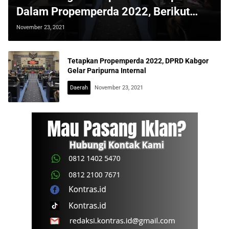
Dalam Propemperda 2022, Berikut
Daftarnya
November 23, 2021
Tetapkan Propemperda 2022, DPRD Kabgor
Gelar Paripurna Internal
Daerah
November 23, 2021