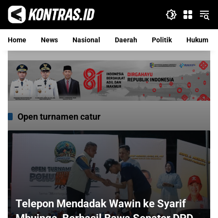
Langsung
ke
konten
Home
News
Nasional
Daerah
Politik
Hukum
Open turnamen catur
Telepon Mendadak Wawin ke Syarif