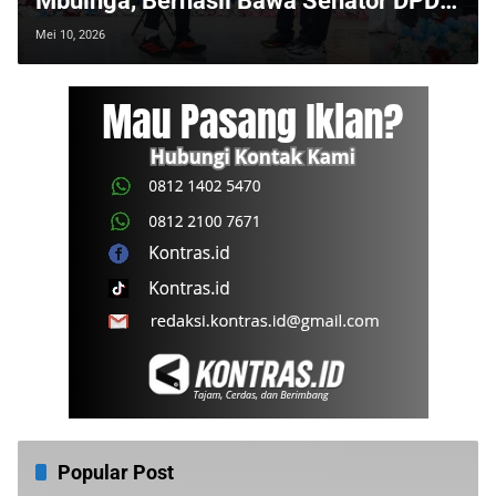
Mbuinga, Berhasil Bawa Senator DPD
RI ke Arena Pohuwato Cup 2026
Mei 10, 2026
Popular Post