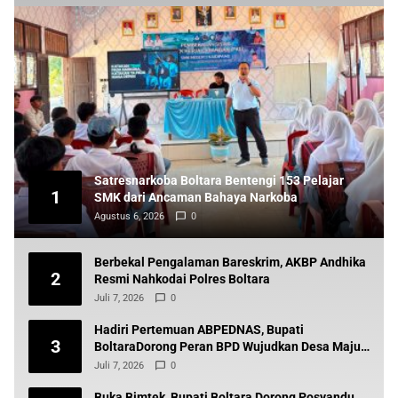
Satresnarkoba Boltara Bentengi 153 Pelajar
1
SMK dari Ancaman Bahaya Narkoba
Agustus 6, 2026
0
Berbekal Pengalaman Bareskrim, AKBP Andhika
2
Resmi Nahkodai Polres Boltara
Juli 7, 2026
0
Hadiri Pertemuan ABPEDNAS, Bupati
3
BoltaraDorong Peran BPD Wujudkan Desa Maju
dan Transparan
Juli 7, 2026
0
Buka Bimtek, Bupati Boltara Dorong Posyandu