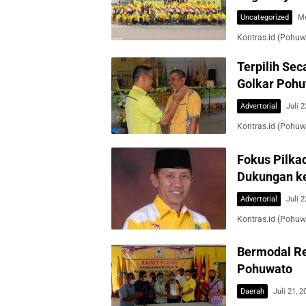
Uncategorized
Me
Kontras.id (Pohuw
Terpilih Se
Golkar Poh
Advertorial
Juli 2
Kontras.id (Pohuw
Fokus Pilka
Dukungan ke
Advertorial
Juli 2
Kontras.id (Pohuw
Bermodal Re
Pohuwato
Daerah
Juli 21, 2