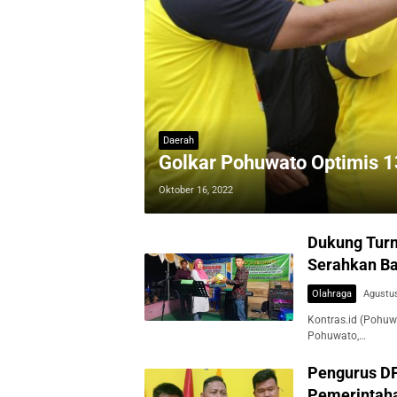
Daerah
Golkar Pohuwato Optimis 13
Oktober 16, 2022
Dukung Turna
Serahkan B
Olahraga
Agustus
Kontras.id (Pohuw
Pohuwato,…
Pengurus DP
Pemerintah