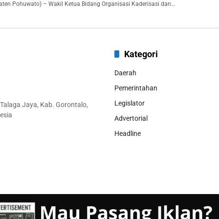
aten Pohuwato) – Wakil Ketua Bidang Organisasi Kaderisasi dan…
Kategori
Daerah
Pemerintahan
Legislator
 Talaga Jaya, Kab. Gorontalo,
esia
Advertorial
Headline