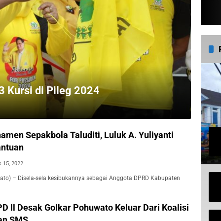
 Kursi di Pileg 2024
men Sepakbola Taluditi, Luluk A. Yuliyanti
antuan
 15, 2022
ato) – Disela-sela kesibukannya sebagai Anggota DPRD Kabupaten
D ll Desak Golkar Pohuwato Keluar Dari Koalisi
an SMS