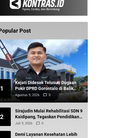
Popular Post
Kejati Didesak Telusuri Dugaan
1
Pokir DPRD Gorontalo di Balik
Hibah KONI
Agustus 9, 2026
0
Sirajudin Mulai Rehabilitasi SDN 9
2
Kaidipang, Tegaskan Pendidikan
Tetap Prioritas Daerah
Juli 9, 2026
0
Demi Layanan Kesehatan Lebih