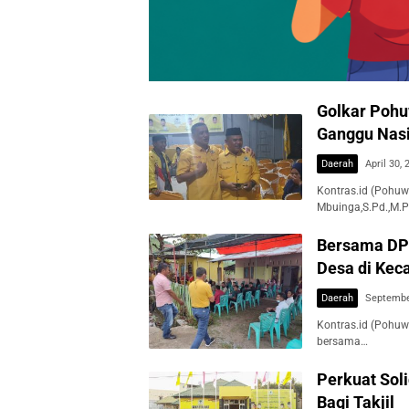
Golkar Pohuw
Ganggu Nasi
Daerah
April 30, 
Kontras.id (Pohuwa
Mbuinga,S.Pd.,M.
Bersama DPD
Desa di Ke
Daerah
Septembe
Kontras.id (Pohuwa
bersama…
Perkuat Sol
Bagi Takjil