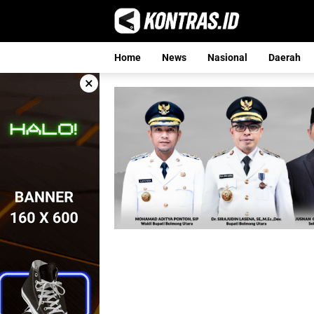
Langsung
ke
konten
Home
News
Nasional
Daerah
×