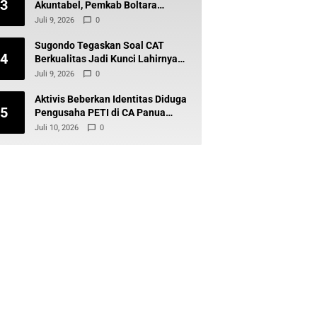
3
Akuntabel, Pemkab Boltara
Percepat Digitalisasi Keuangan
Juli 9, 2026
0
BLUD
Sugondo Tegaskan Soal CAT
4
Berkualitas Jadi Kunci Lahirnya
ASN Profesional dan Berintegritas
Juli 9, 2026
0
Aktivis Beberkan Identitas Diduga
5
Pengusaha PETI di CA Panua
Gunung Polutube Desa Balayo
Juli 10, 2026
0