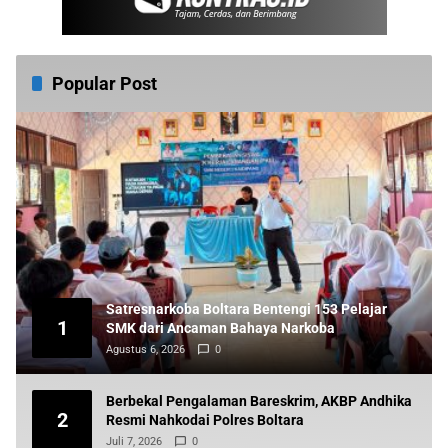
Popular Post
Satresnarkoba Boltara Bentengi 153 Pelajar
1
SMK dari Ancaman Bahaya Narkoba
Agustus 6, 2026
0
Berbekal Pengalaman Bareskrim, AKBP Andhika
2
Resmi Nahkodai Polres Boltara
Juli 7, 2026
0