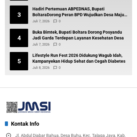
Hadiri Pertemuan ABPEDNAS, Bupati
3
BoltaraDorong Peran BPD Wujudkan Desa Maju
dan Transparan
Juli 7, 2026
0
Buka Bimtek, Bupati Boltara Dorong Posyandu
4
Jadi Garda Terdepan Layanan Kesehatan Desa
Juli 7, 2026
0
Lifestyle Run Fest 2026 Didukung Wagub Idah,
5
Kampanyekan Hidup Sehat dan Cegah Diabetes
Juli 8, 2026
0
Kontak Info
Jl. Abdul Djabar Bahua, Desa Buhu, Kec. Talaga Jaya, Kab.