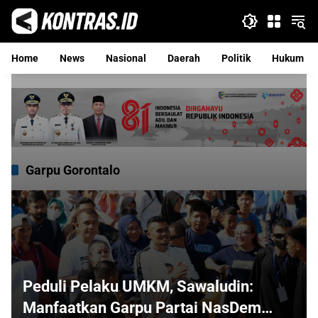
Langsung
ke
konten
Home
News
Nasional
Daerah
Politik
Hukum
Garpu Gorontalo
Peduli Pelaku UMKM, Sawaludin:
Manfaatkan Garpu Partai NasDem