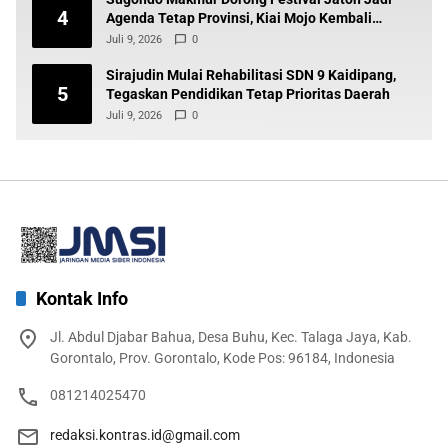
4
Agenda Tetap Provinsi, Kiai Mojo Kembali
Disuarakan
Juli 9, 2026
0
Sirajudin Mulai Rehabilitasi SDN 9 Kaidipang,
5
Tegaskan Pendidikan Tetap Prioritas Daerah
Juli 9, 2026
0
Kontak Info
Jl. Abdul Djabar Bahua, Desa Buhu, Kec. Talaga Jaya, Kab.
Gorontalo, Prov. Gorontalo, Kode Pos: 96184, Indonesia
081214025470
redaksi.kontras.id@gmail.com