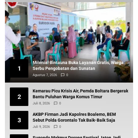
Milenial Bintauna Buka Layanan Gratis, Warga
1
Serbu Pengobatan dan Sunatan
Agustus 7, 2026
0
Kemarau Picu Krisis Air, Pemda Boltara Bergerak
2
Bantu Puluhan Warga Komus Timur
Juli 8, 2026
0
AKBP Firman Jadi Kapolres Boalemo, BEM
3
Sebut Polda Gorontalo Tak Baik-Baik Saja
Juli 9, 2026
0
Sugondo Makmur Dorong Festival Jaton Jadi