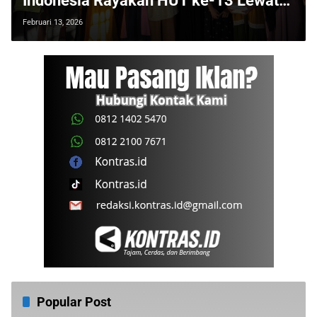
Indonesia Rayakan HUT ke-13 Lewat
Aksi Sosial
Februari 13, 2026
Popular Post