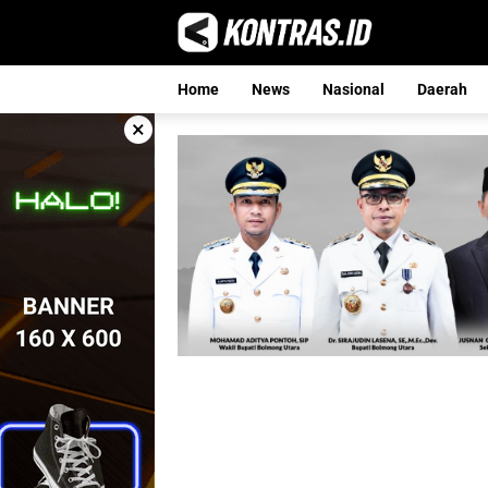
Langsung
ke
konten
Home
News
Nasional
Daerah
×