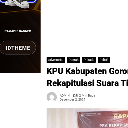
Advertorial
Daerah
Pilkada
Politik
KPU Kabupaten Goron
Rekapitulasi Suara 
ADMIN
2 Min Baca
Desember 2, 2024