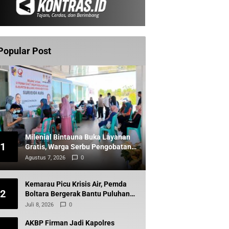
Popular Post
Milenial Bintauna Buka Layanan
1
Gratis, Warga Serbu Pengobatan
dan Sunatan
Agustus 7, 2026
0
Kemarau Picu Krisis Air, Pemda
2
Boltara Bergerak Bantu Puluhan
Warga Komus Timur
Juli 8, 2026
0
AKBP Firman Jadi Kapolres