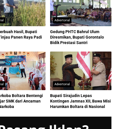
ial
Advertorial
erbuah Hasil, Bupati
Gedung PHTC Bahrul Ulum
Tinjau Panen Raya Padi
Diresmikan, Bupati Gorontalo
Bidik Prestasi Santri
ial
Advertorial
rkoba Boltara Bentengi
Bupati Sirajudin Lepas
ajar SMK dari Ancaman
Kontingen Jamnas XII, Bawa Misi
Narkoba
Harumkan Boltara di Nasional