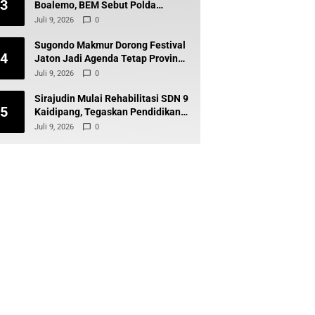
3
Boalemo, BEM Sebut Polda
Gorontalo Tak Baik-Baik Saja
Juli 9, 2026
0
Sugondo Makmur Dorong Festival
4
Jaton Jadi Agenda Tetap Provinsi,
Kiai Mojo Kembali Disuarakan
Juli 9, 2026
0
Sirajudin Mulai Rehabilitasi SDN 9
5
Kaidipang, Tegaskan Pendidikan
Tetap Prioritas Daerah
Juli 9, 2026
0