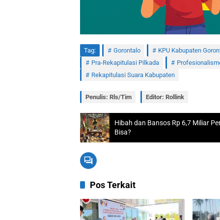
Tag:
Gorontalo
KPU Kabupaten Goron
Pra-Rekapitulasi Pilkada
Profesionalism
Rekapitulasi Suara Kabupaten
Penulis: Rls/Tim
Editor: Rollink
Hibah dan Bansos Rp 6,7 Miliar P
Bisa?
Pos Terkait