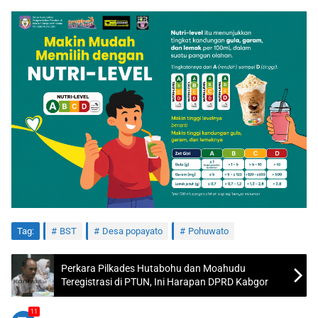
Tag:
BST
Desa popayato
Pohuwato
Perkara Pilkades Hutabohu dan Moahudu
Teregistrasi di PTUN, Ini Harapan DPRD Kabgor
11