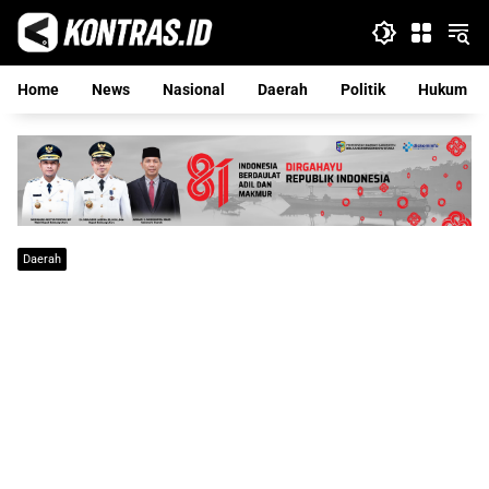
Langsung
ke
konten
Home
News
Nasional
Daerah
Politik
Hukum
Daerah