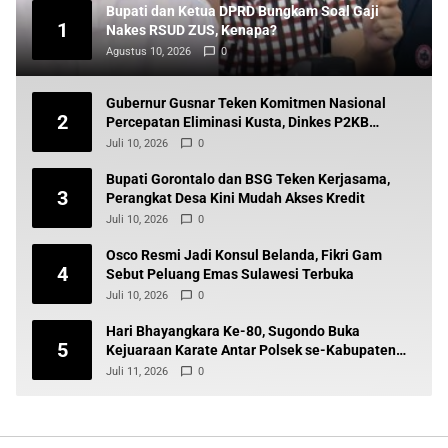
Bupati dan Ketua DPRD Bungkam Soal Gaji
1
Nakes RSUD ZUS, Kenapa?
Agustus 10, 2026
0
Gubernur Gusnar Teken Komitmen Nasional
2
Percepatan Eliminasi Kusta, Dinkes P2KB
Siapkan Tindak Lanjut
Juli 10, 2026
0
Bupati Gorontalo dan BSG Teken Kerjasama,
3
Perangkat Desa Kini Mudah Akses Kredit
Juli 10, 2026
0
Osco Resmi Jadi Konsul Belanda, Fikri Gam
4
Sebut Peluang Emas Sulawesi Terbuka
Juli 10, 2026
0
Hari Bhayangkara Ke-80, Sugondo Buka
5
Kejuaraan Karate Antar Polsek se-Kabupaten
Gorontalo
Juli 11, 2026
0