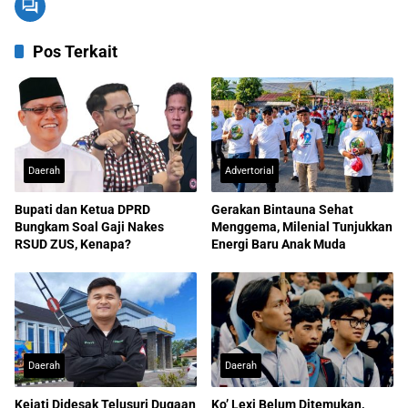
Pos Terkait
Daerah
Advertorial
Bupati dan Ketua DPRD
Gerakan Bintauna Sehat
Bungkam Soal Gaji Nakes
Menggema, Milenial Tunjukkan
RSUD ZUS, Kenapa?
Energi Baru Anak Muda
Daerah
Daerah
Kejati Didesak Telusuri Dugaan
Ko’ Lexi Belum Ditemukan,