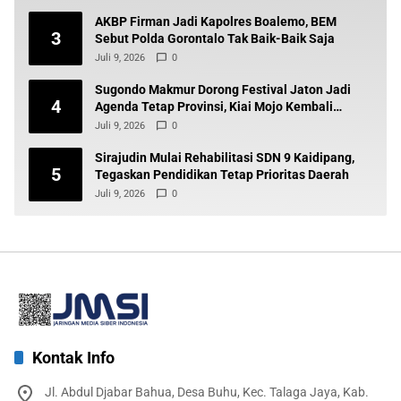
AKBP Firman Jadi Kapolres Boalemo, BEM
3
Sebut Polda Gorontalo Tak Baik-Baik Saja
Juli 9, 2026
0
Sugondo Makmur Dorong Festival Jaton Jadi
4
Agenda Tetap Provinsi, Kiai Mojo Kembali
Disuarakan
Juli 9, 2026
0
Sirajudin Mulai Rehabilitasi SDN 9 Kaidipang,
5
Tegaskan Pendidikan Tetap Prioritas Daerah
Juli 9, 2026
0
Kontak Info
Jl. Abdul Djabar Bahua, Desa Buhu, Kec. Talaga Jaya, Kab.