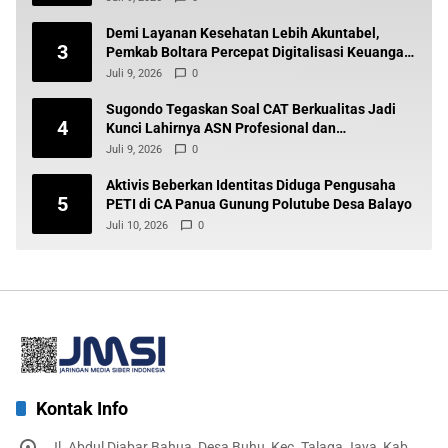
Demi Layanan Kesehatan Lebih Akuntabel,
3
Pemkab Boltara Percepat Digitalisasi Keuangan
BLUD
Juli 9, 2026
0
Sugondo Tegaskan Soal CAT Berkualitas Jadi
4
Kunci Lahirnya ASN Profesional dan
Berintegritas
Juli 9, 2026
0
Aktivis Beberkan Identitas Diduga Pengusaha
5
PETI di CA Panua Gunung Polutube Desa Balayo
Juli 10, 2026
0
Kontak Info
Jl. Abdul Djabar Bahua, Desa Buhu, Kec. Talaga Jaya, Kab.