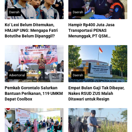
Daerah
Daerah
Ko’ Lexi Belum Ditemukan,
Hampir Rp400 Juta Jasa
HMJAP UNG: Mengapa Fatri
Transportasi PENAS
Botutihe Belum Dipanggil?
Menunggak, PT QSM
Dilaporkan ke Kejati
Advertorial
Daerah
Pemkab Gorontalo Salurkan
Empat Bulan Gaji Tak Dibayar,
Bantuan Perikanan, 119 UMKM
Nakes RSUD ZUS Malah
Dapat Coolbox
Ditawari untuk Resign