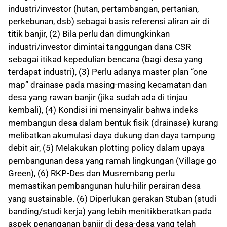
industri/investor (hutan, pertambangan, pertanian,
perkebunan, dsb) sebagai basis referensi aliran air di
titik banjir, (2) Bila perlu dan dimungkinkan
industri/investor dimintai tanggungan dana CSR
sebagai itikad kepedulian bencana (bagi desa yang
terdapat industri), (3) Perlu adanya master plan “one
map” drainase pada masing-masing kecamatan dan
desa yang rawan banjir (jika sudah ada di tinjau
kembali), (4) Kondisi ini mensinyalir bahwa indeks
membangun desa dalam bentuk fisik (drainase) kurang
melibatkan akumulasi daya dukung dan daya tampung
debit air, (5) Melakukan plotting policy dalam upaya
pembangunan desa yang ramah lingkungan (Village go
Green), (6) RKP-Des dan Musrembang perlu
memastikan pembangunan hulu-hilir perairan desa
yang sustainable. (6) Diperlukan gerakan Stuban (studi
banding/studi kerja) yang lebih menitikberatkan pada
aspek penanganan banjir di desa-desa yang telah