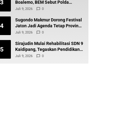
3
Boalemo, BEM Sebut Polda
Gorontalo Tak Baik-Baik Saja
Juli 9, 2026
0
Sugondo Makmur Dorong Festival
4
Jaton Jadi Agenda Tetap Provinsi,
Kiai Mojo Kembali Disuarakan
Juli 9, 2026
0
Sirajudin Mulai Rehabilitasi SDN 9
5
Kaidipang, Tegaskan Pendidikan
Tetap Prioritas Daerah
Juli 9, 2026
0