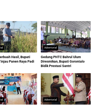
ial
Advertorial
erbuah Hasil, Bupati
Gedung PHTC Bahrul Ulum
Tinjau Panen Raya Padi
Diresmikan, Bupati Gorontalo
Bidik Prestasi Santri
ial
Advertorial