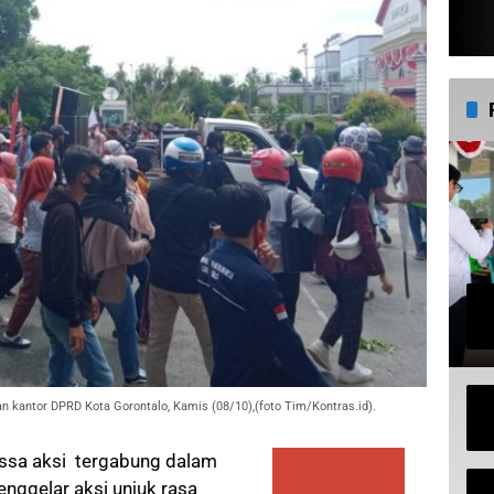
 kantor DPRD Kota Gorontalo, Kamis (08/10),(foto Tim/Kontras.id).
ssa aksi tergabung dalam
nggelar aksi unjuk rasa