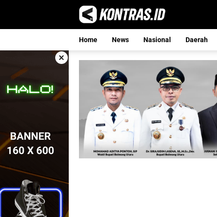
Langsung
ke
konten
Home
News
Nasional
Daerah
×