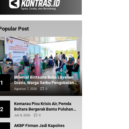
Popular Post
Milenial Bintauna Buka Layanan
1
Gratis, Warga Serbu Pengobatan
dan Sunatan
Agustus 7, 2026
0
Kemarau Picu Krisis Air, Pemda
2
Boltara Bergerak Bantu Puluhan
Warga Komus Timur
Juli 8, 2026
0
AKBP Firman Jadi Kapolres