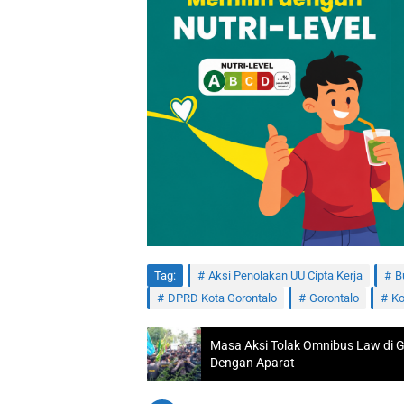
Tag:
Aksi Penolakan UU Cipta Kerja
B
DPRD Kota Gorontalo
Gorontalo
Ko
Masa Aksi Tolak Omnibus Law di G
Dengan Aparat