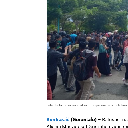
Foto : Ratusan masa saat menyampaikan orasi di halaman
Kontras.id
(Gorontalo)
– Ratusan ma
Aliansi Masyarakat Gorontalo yang me