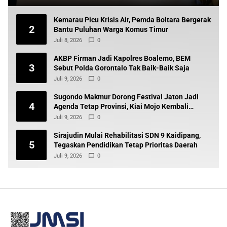
Kemarau Picu Krisis Air, Pemda Boltara Bergerak
2
Bantu Puluhan Warga Komus Timur
Juli 8, 2026
0
AKBP Firman Jadi Kapolres Boalemo, BEM
3
Sebut Polda Gorontalo Tak Baik-Baik Saja
Juli 9, 2026
0
Sugondo Makmur Dorong Festival Jaton Jadi
4
Agenda Tetap Provinsi, Kiai Mojo Kembali
Disuarakan
Juli 9, 2026
0
Sirajudin Mulai Rehabilitasi SDN 9 Kaidipang,
5
Tegaskan Pendidikan Tetap Prioritas Daerah
Juli 9, 2026
0