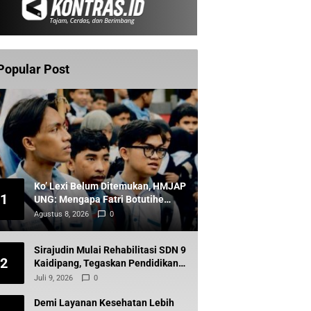
Popular Post
Ko’ Lexi Belum Ditemukan, HMJAP
1
UNG: Mengapa Fatri Botutihe
Belum Dipanggil?
Agustus 8, 2026
0
Sirajudin Mulai Rehabilitasi SDN 9
2
Kaidipang, Tegaskan Pendidikan
Tetap Prioritas Daerah
Juli 9, 2026
0
Demi Layanan Kesehatan Lebih