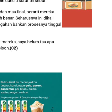
ih dahulu surat tersebut.
ah mau final, berarti mereka
 benar. Seharusnya ini dikaji
ngahan bahkan prosesnya tinggal
 mereka, saya belum tau apa
lson.
(02)