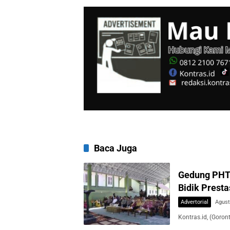
Baca Juga
Gedung PHTC
Bidik Presta
Advertorial
Agust
Kontras.id, (Goron