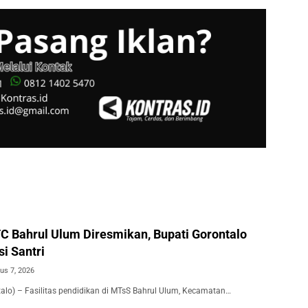
 Bahrul Ulum Diresmikan, Bupati Gorontalo
si Santri
us 7, 2026
talo) – Fasilitas pendidikan di MTsS Bahrul Ulum, Kecamatan…