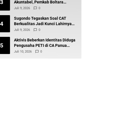
3
Akuntabel, Pemkab Boltara
Percepat Digitalisasi Keuangan
Juli 9, 2026
0
BLUD
Sugondo Tegaskan Soal CAT
4
Berkualitas Jadi Kunci Lahirnya
ASN Profesional dan Berintegritas
Juli 9, 2026
0
Aktivis Beberkan Identitas Diduga
5
Pengusaha PETI di CA Panua
Gunung Polutube Desa Balayo
Juli 10, 2026
0