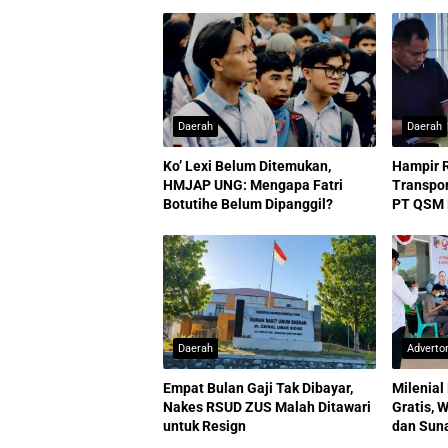
Daerah
Daerah
Ko’ Lexi Belum Ditemukan,
Hampir 
HMJAP UNG: Mengapa Fatri
Transpo
Botutihe Belum Dipanggil?
PT QSM D
Daerah
Advertor
Empat Bulan Gaji Tak Dibayar,
Milenial
Nakes RSUD ZUS Malah Ditawari
Gratis, 
untuk Resign
dan Sun