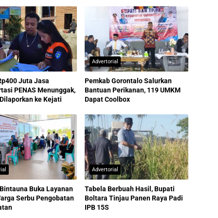
Advertorial
Rp400 Juta Jasa
Pemkab Gorontalo Salurkan
rtasi PENAS Menunggak,
Bantuan Perikanan, 119 UMKM
ilaporkan ke Kejati
Dapat Coolbox
ial
Advertorial
 Bintauna Buka Layanan
Tabela Berbuah Hasil, Bupati
Warga Serbu Pengobatan
Boltara Tinjau Panen Raya Padi
atan
IPB 15S