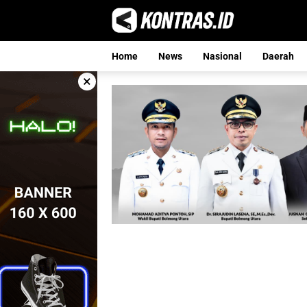
Langsung
ke
konten
Home
News
Nasional
Daerah
×