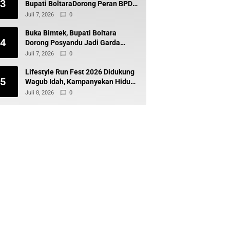
3
Bupati BoltaraDorong Peran BPD
Wujudkan Desa Maju dan
Juli 7, 2026
0
Transparan
Buka Bimtek, Bupati Boltara
4
Dorong Posyandu Jadi Garda
Terdepan Layanan Kesehatan
Juli 7, 2026
0
Desa
Lifestyle Run Fest 2026 Didukung
5
Wagub Idah, Kampanyekan Hidup
Sehat dan Cegah Diabetes
Juli 8, 2026
0