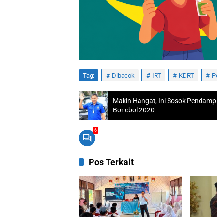
Tag:
Dibacok
IRT
KDRT
P
Makin Hangat, Ini Sosok Pendamp
Bonebol 2020
6
Pos Terkait