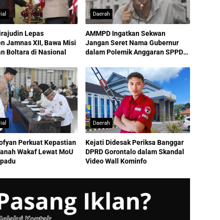
ial
Daerah
irajudin Lepas
AMMPD Ingatkan Sekwan
n Jamnas XII, Bawa Misi
Jangan Seret Nama Gubernur
 Boltara di Nasional
dalam Polemik Anggaran SPPD
ASN
ial
Daerah
ofyan Perkuat Kepastian
Kejati Didesak Periksa Banggar
anah Wakaf Lewat MoU
DPRD Gorontalo dalam Skandal
rpadu
Video Wall Kominfo