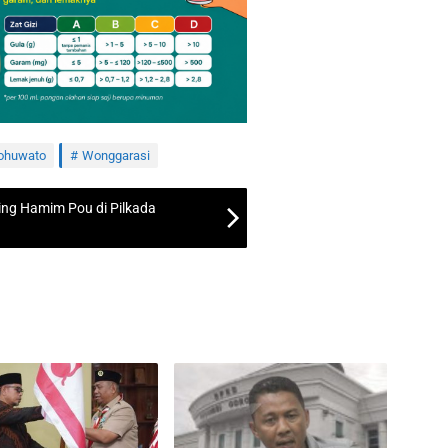
ohuwato
Wonggarasi
ing Hamim Pou di Pilkada