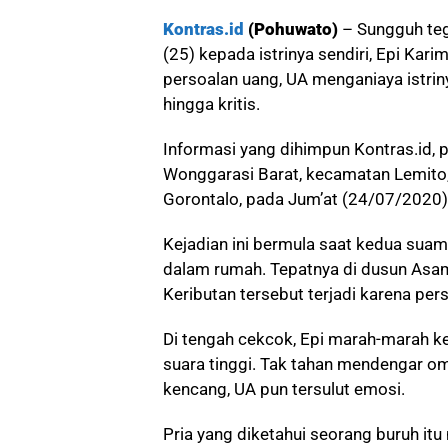
Kontras.id
(Pohuwato)
– Sungguh teg
(25) kepada istrinya sendiri, Epi Kari
persoalan uang, UA menganiaya istri
hingga kritis.
Informasi yang dihimpun Kontras.id, pe
Wonggarasi Barat, kecamatan Lemito,
Gorontalo, pada Jum’at (24/07/2020)
Kejadian ini bermula saat kedua suami 
dalam rumah. Tepatnya di dusun Asa
Keributan tersebut terjadi karena per
Di tengah cekcok, Epi marah-marah 
suara tinggi. Tak tahan mendengar om
kencang, UA pun tersulut emosi.
Pria yang diketahui seorang buruh it