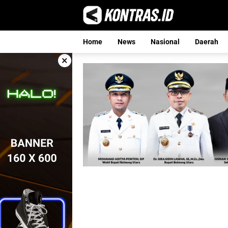
Langsung
ke
konten
Home
News
Nasional
Daerah
×