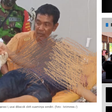
asi I, usai dibacok oleh suaminya sendiri. (foto : Istimewa /)