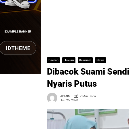
Daerah
Hukum
Kriminal
News
Dibacok Suami Sendir
Nyaris Putus
ADMIN
2 Min Baca
Juli 25, 2020