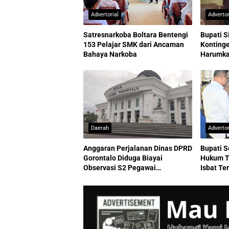
Advertorial
Advertor
Satresnarkoba Boltara Bentengi
Bupati S
153 Pelajar SMK dari Ancaman
Kontinge
Bahaya Narkoba
Harumkan
Daerah
Advertor
Anggaran Perjalanan Dinas DPRD
Bupati S
Gorontalo Diduga Biayai
Hukum T
Observasi S2 Pegawai
Isbat Te
Sekretariat