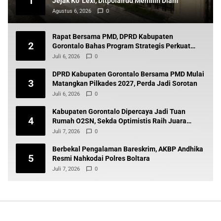
1
Jejak Ko’ Lexi, Ditpolairud Memilih Diam
Agustus 6, 2026
0
Rapat Bersama PMD, DPRD Kabupaten
2
Gorontalo Bahas Program Strategis Perkuat
Pembangunan Desa
Juli 6, 2026
0
DPRD Kabupaten Gorontalo Bersama PMD Mulai
3
Matangkan Pilkades 2027, Perda Jadi Sorotan
Juli 6, 2026
0
Kabupaten Gorontalo Dipercaya Jadi Tuan
4
Rumah O2SN, Sekda Optimistis Raih Juara
Umum
Juli 7, 2026
0
Berbekal Pengalaman Bareskrim, AKBP Andhika
5
Resmi Nahkodai Polres Boltara
Juli 7, 2026
0