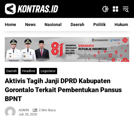
Langsung
ke
konten
Home
News
Nasional
Daerah
Politik
Hukum
Daerah
Headline
Legislator
Aktivis Tagih Janji DPRD Kabupaten
Gorontalo Terkait Pembentukan Pansus
BPNT
ADMIN
2 Min Baca
Juli 20, 2020