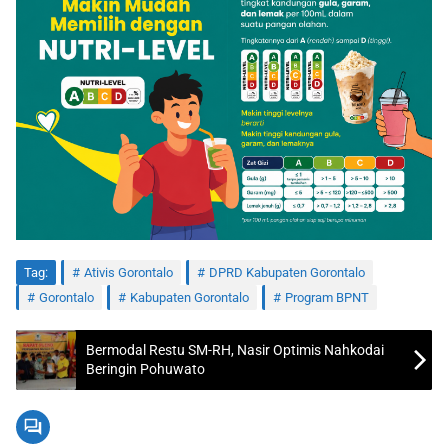
Tag:
Ativis Gorontalo
DPRD Kabupaten Gorontalo
Gorontalo
Kabupaten Gorontalo
Program BPNT
Bermodal Restu SM-RH, Nasir Optimis Nahkodai
Beringin Pohuwato