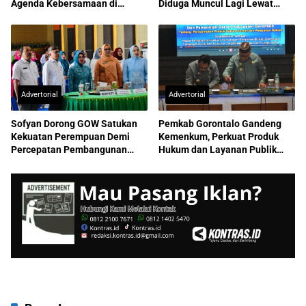
Agenda Kebersamaan di
Diduga Muncul Lagi Lewat
Boltara
APBD-P
Advertorial
Advertorial
Sofyan Dorong GOW Satukan
Pemkab Gorontalo Gandeng
Kekuatan Perempuan Demi
Kemenkum, Perkuat Produk
Percepatan Pembangunan
Hukum dan Layanan Publik
Gorontalo Berkelanjutan
Berkualitas