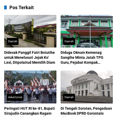
Pos Terkait
Daerah
Daerah
Didesak Panggil Fatri Botutihe
Diduga Oknum Kemenag
untuk Menelusuri Jejak Ko’
Sangihe Minta Jatah TPG
Lexi, Ditpolairud Memilih Diam
Guru, Pejabat Kompak
Membantah
Advertorial
Daerah
Peringati HUT RI ke-81, Bupati
Di Tengah Sorotan, Pengadaan
Sirajudin Canangkan Ragam
MacBook DPRD Gorontalo