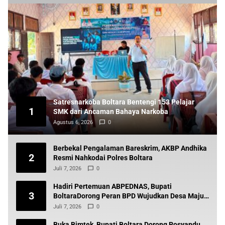
Satresnarkoba Boltara Bentengi 153 Pelajar
1
SMK dari Ancaman Bahaya Narkoba
Agustus 6, 2026
0
Berbekal Pengalaman Bareskrim, AKBP Andhika
2
Resmi Nahkodai Polres Boltara
Juli 7, 2026
0
Hadiri Pertemuan ABPEDNAS, Bupati
3
BoltaraDorong Peran BPD Wujudkan Desa Maju
dan Transparan
Juli 7, 2026
0
Buka Bimtek, Bupati Boltara Dorong Posyandu