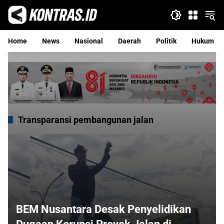
Langsung
ke
konten
Home
News
Nasional
Daerah
Politik
Hukum
Transparansi pembangunan jalan
BEM Nusantara Desak Penyelidikan