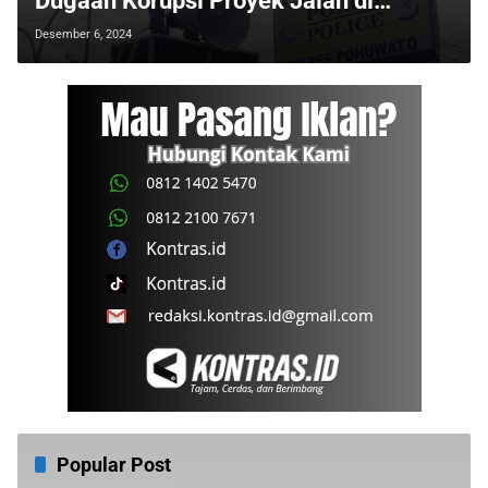
Dugaan Korupsi Proyek Jalan di
Siduwonge
Desember 6, 2024
Popular Post