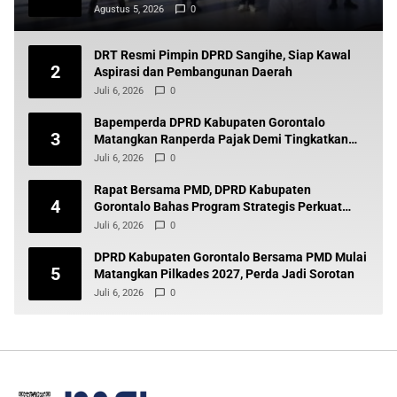
Boltara
Agustus 5, 2026
0
DRT Resmi Pimpin DPRD Sangihe, Siap Kawal
2
Aspirasi dan Pembangunan Daerah
Juli 6, 2026
0
Bapemperda DPRD Kabupaten Gorontalo
3
Matangkan Ranperda Pajak Demi Tingkatkan
Pendapatan Daerah
Juli 6, 2026
0
Rapat Bersama PMD, DPRD Kabupaten
4
Gorontalo Bahas Program Strategis Perkuat
Pembangunan Desa
Juli 6, 2026
0
DPRD Kabupaten Gorontalo Bersama PMD Mulai
5
Matangkan Pilkades 2027, Perda Jadi Sorotan
Juli 6, 2026
0