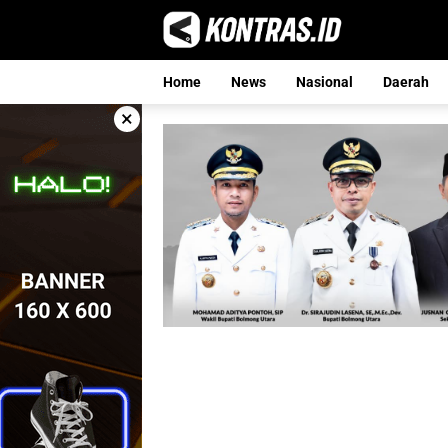
Langsung
ke
konten
Home
News
Nasional
Daerah
×