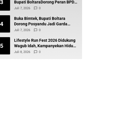
3
Bupati BoltaraDorong Peran BPD
Wujudkan Desa Maju dan
Juli 7, 2026
0
Transparan
Buka Bimtek, Bupati Boltara
4
Dorong Posyandu Jadi Garda
Terdepan Layanan Kesehatan
Juli 7, 2026
0
Desa
Lifestyle Run Fest 2026 Didukung
5
Wagub Idah, Kampanyekan Hidup
Sehat dan Cegah Diabetes
Juli 8, 2026
0