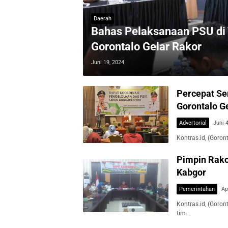
Daerah
Bahas Pelaksanaan PSU di
Gorontalo Gelar Rakor
Juni 19, 2024
Percepat Se
Gorontalo G
Advertorial
Juni 
Kontras.id, (Goro
Pimpin Rako
Kabgor
Pemerintahan
Ap
Kontras.id, (Goro
tim…