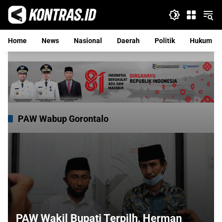
Langsung
ke
konten
Home
News
Nasional
Daerah
Politik
Hukum
PAW Wabup Gorontalo
PAW Wakil Bupati Terpilh, Herman