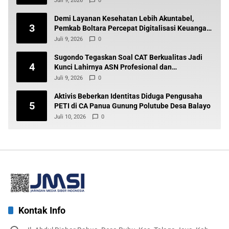
Juli 9, 2026
0
Demi Layanan Kesehatan Lebih Akuntabel,
3
Pemkab Boltara Percepat Digitalisasi Keuangan
BLUD
Juli 9, 2026
0
Sugondo Tegaskan Soal CAT Berkualitas Jadi
4
Kunci Lahirnya ASN Profesional dan
Berintegritas
Juli 9, 2026
0
Aktivis Beberkan Identitas Diduga Pengusaha
5
PETI di CA Panua Gunung Polutube Desa Balayo
Juli 10, 2026
0
Kontak Info