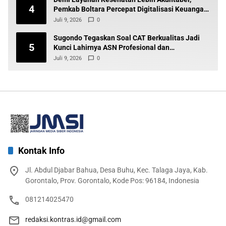
4
Pemkab Boltara Percepat Digitalisasi Keuangan
BLUD
Juli 9, 2026
0
Sugondo Tegaskan Soal CAT Berkualitas Jadi
5
Kunci Lahirnya ASN Profesional dan
Berintegritas
Juli 9, 2026
0
Kontak Info
Jl. Abdul Djabar Bahua, Desa Buhu, Kec. Talaga Jaya, Kab.
Gorontalo, Prov. Gorontalo, Kode Pos: 96184, Indonesia
081214025470
redaksi.kontras.id@gmail.com