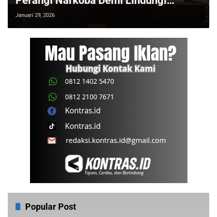
Perangi Narkoba Demi Lindungi
Generasi Muda
Januari 29, 2026
Popular Post