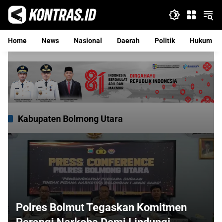
Langsung
ke
konten
Home
News
Nasional
Daerah
Politik
Hukum
Kabupaten Bolmong Utara
Polres Bolmut Tegaskan Komitmen