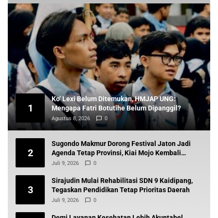
Ko’ Lexi Belum Ditemukan, HMJAP UNG:
1
Mengapa Fatri Botutihe Belum Dipanggil?
Agustus 8, 2026
0
Sugondo Makmur Dorong Festival Jaton Jadi
2
Agenda Tetap Provinsi, Kiai Mojo Kembali
Disuarakan
Juli 9, 2026
0
Sirajudin Mulai Rehabilitasi SDN 9 Kaidipang,
3
Tegaskan Pendidikan Tetap Prioritas Daerah
Juli 9, 2026
0
Demi Layanan Kesehatan Lebih Akuntabel,