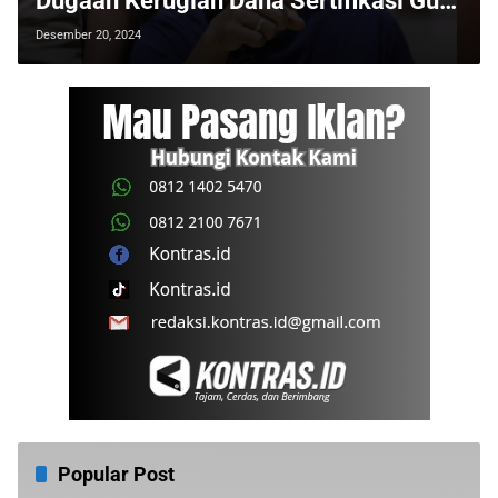
Dugaan Kerugian Dana Sertifikasi Guru
SMA/SMK
Desember 20, 2024
Popular Post