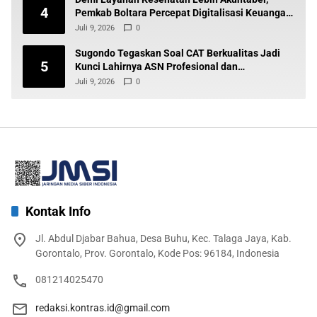
4
Pemkab Boltara Percepat Digitalisasi Keuangan
BLUD
Juli 9, 2026
0
Sugondo Tegaskan Soal CAT Berkualitas Jadi
5
Kunci Lahirnya ASN Profesional dan
Berintegritas
Juli 9, 2026
0
Kontak Info
Jl. Abdul Djabar Bahua, Desa Buhu, Kec. Talaga Jaya, Kab.
Gorontalo, Prov. Gorontalo, Kode Pos: 96184, Indonesia
081214025470
redaksi.kontras.id@gmail.com