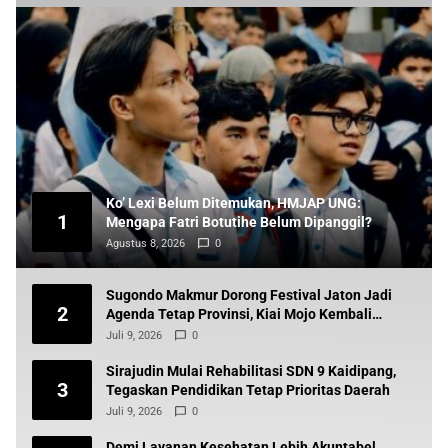
Ko’ Lexi Belum Ditemukan, HMJAP UNG:
1
Mengapa Fatri Botutihe Belum Dipanggil?
Agustus 8, 2026
0
Sugondo Makmur Dorong Festival Jaton Jadi
2
Agenda Tetap Provinsi, Kiai Mojo Kembali
Disuarakan
Juli 9, 2026
0
Sirajudin Mulai Rehabilitasi SDN 9 Kaidipang,
3
Tegaskan Pendidikan Tetap Prioritas Daerah
Juli 9, 2026
0
Demi Layanan Kesehatan Lebih Akuntabel,