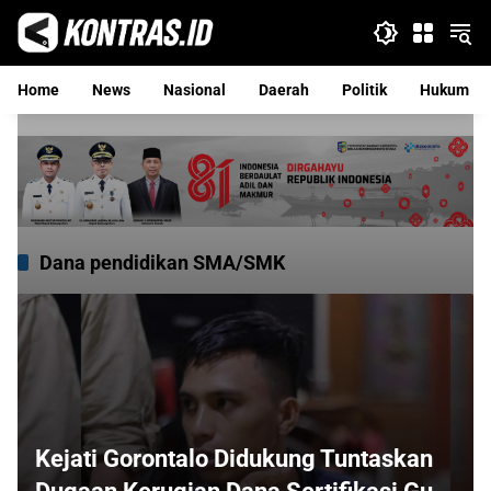
Langsung
ke
konten
Home
News
Nasional
Daerah
Politik
Hukum
Dana pendidikan SMA/SMK
Kejati Gorontalo Didukung Tuntaskan