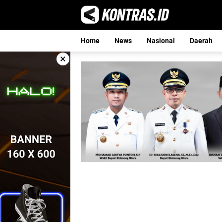
Langsung
ke
konten
Home
News
Nasional
Daerah
×