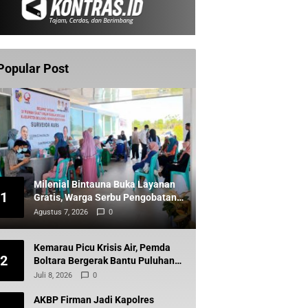
Popular Post
Milenial Bintauna Buka Layanan
1
Gratis, Warga Serbu Pengobatan
dan Sunatan
Agustus 7, 2026
0
Kemarau Picu Krisis Air, Pemda
2
Boltara Bergerak Bantu Puluhan
Warga Komus Timur
Juli 8, 2026
0
AKBP Firman Jadi Kapolres