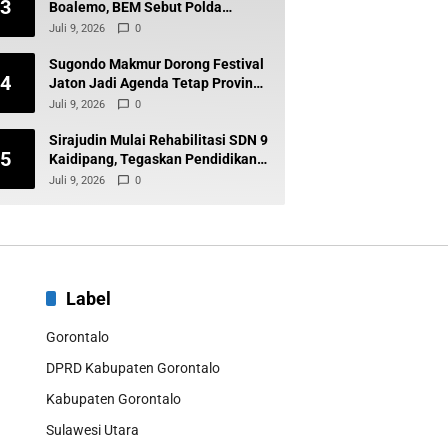
3
Boalemo, BEM Sebut Polda
Gorontalo Tak Baik-Baik Saja
Juli 9, 2026
0
Sugondo Makmur Dorong Festival
4
Jaton Jadi Agenda Tetap Provinsi,
Kiai Mojo Kembali Disuarakan
Juli 9, 2026
0
Sirajudin Mulai Rehabilitasi SDN 9
5
Kaidipang, Tegaskan Pendidikan
Tetap Prioritas Daerah
Juli 9, 2026
0
Label
Gorontalo
DPRD Kabupaten Gorontalo
Kabupaten Gorontalo
Sulawesi Utara