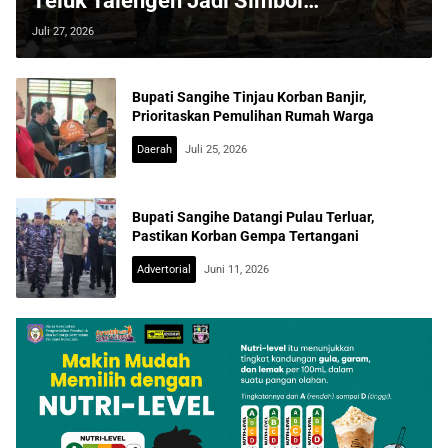
Teluk Talengen Jadi Simbol
Perlawanan Abrasi Pesisir
Juli 27, 2026
Bupati Sangihe Tinjau Korban Banjir,
Prioritaskan Pemulihan Rumah Warga
Daerah
Juli 25, 2026
Bupati Sangihe Datangi Pulau Terluar,
Pastikan Korban Gempa Tertangani
Advertorial
Juni 11, 2026