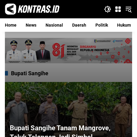
Langsung
ke
konten
Home
News
Nasional
Daerah
Politik
Hukum
Bupati Sangihe
Bupati Sangihe Tanam Mangrove,