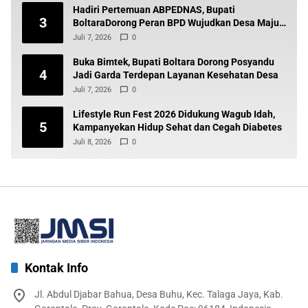
Hadiri Pertemuan ABPEDNAS, Bupati
3
BoltaraDorong Peran BPD Wujudkan Desa Maju
dan Transparan
Juli 7, 2026
0
Buka Bimtek, Bupati Boltara Dorong Posyandu
4
Jadi Garda Terdepan Layanan Kesehatan Desa
Juli 7, 2026
0
Lifestyle Run Fest 2026 Didukung Wagub Idah,
5
Kampanyekan Hidup Sehat dan Cegah Diabetes
Juli 8, 2026
0
Kontak Info
Jl. Abdul Djabar Bahua, Desa Buhu, Kec. Talaga Jaya, Kab.