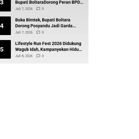
3
Bupati BoltaraDorong Peran BPD
Wujudkan Desa Maju dan
Juli 7, 2026
0
Transparan
Buka Bimtek, Bupati Boltara
4
Dorong Posyandu Jadi Garda
Terdepan Layanan Kesehatan
Juli 7, 2026
0
Desa
Lifestyle Run Fest 2026 Didukung
5
Wagub Idah, Kampanyekan Hidup
Sehat dan Cegah Diabetes
Juli 8, 2026
0