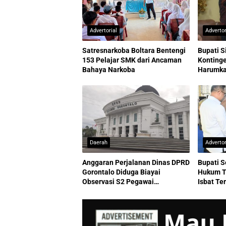
Advertorial
Advertor
Satresnarkoba Boltara Bentengi
Bupati S
153 Pelajar SMK dari Ancaman
Kontinge
Bahaya Narkoba
Harumkan
Daerah
Advertor
Anggaran Perjalanan Dinas DPRD
Bupati S
Gorontalo Diduga Biayai
Hukum T
Observasi S2 Pegawai
Isbat Te
Sekretariat