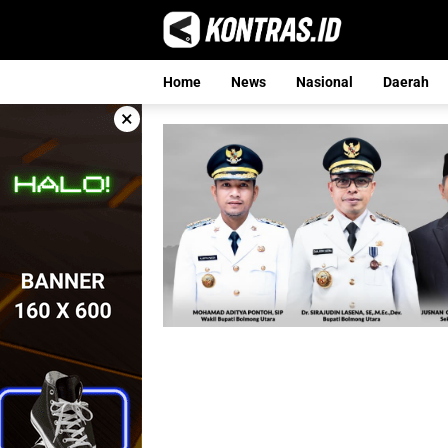
Langsung
ke
konten
Home
News
Nasional
Daerah
×