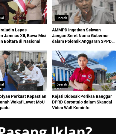
ial
Daerah
irajudin Lepas
AMMPD Ingatkan Sekwan
n Jamnas XII, Bawa Misi
Jangan Seret Nama Gubernur
 Boltara di Nasional
dalam Polemik Anggaran SPPD
ASN
ial
Daerah
ofyan Perkuat Kepastian
Kejati Didesak Periksa Banggar
anah Wakaf Lewat MoU
DPRD Gorontalo dalam Skandal
rpadu
Video Wall Kominfo